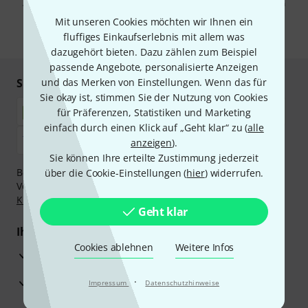
Abmeldung ist jederzeit möglich. Weitere Informationen finden Sie in
unseren
Datenschutzhinweisen
.
Mit unseren Cookies möchten wir Ihnen ein
fluffiges Einkaufserlebnis mit allem was
* Pflichtfeld
dazugehört bieten. Dazu zählen zum Beispiel
passende Angebote, personalisierte Anzeigen
Sicher einkaufen & bezahlen
und das Merken von Einstellungen. Wenn das für
Sie okay ist, stimmen Sie der Nutzung von Cookies
für Präferenzen, Statistiken und Marketing
einfach durch einen Klick auf „Geht klar“ zu (
alle
anzeigen
).
Sie können Ihre erteilte Zustimmung jederzeit
Bezahlen Sie vertraulich und sicher per Nachnahme,
über die Cookie-Einstellungen (
hier
) widerrufen.
Vorkasse, PayPal, Amazon Pay,
Klarna Sofort bezahlen
,
Klarna Ratenzahlung
oder Kreditkarte.
Geht klar
Ihre Vorteile
Cookies ablehnen
Weitere Infos
3 Jahre Thomann Garantie
30 Tage Money-Back-Garantie
·
Impressum
Datenschutzhinweise