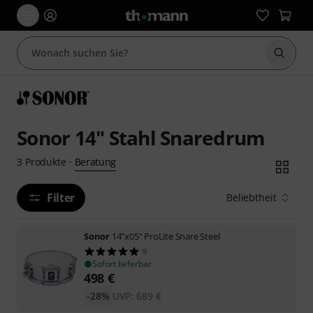
Suche 
Sonor 14" Stahl Snaredrum
Beratung
3
Produkte
·
Filter
Beliebtheit
Sonor
14"x05" ProLite Snare Steel
9
Sofort lieferbar
498
€
-28%
UVP:
689
€