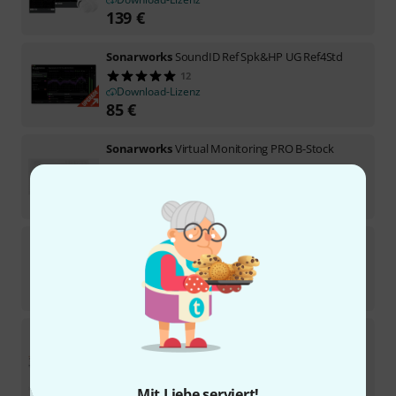
139
€
Sonarworks
SoundID Ref Spk&HP UG Ref4Std
12
Download-Lizenz
85
€
Sonarworks
Virtual Monitoring PRO B-Stock
Sofort lieferbar
215
€
Sonarworks
SoundID Ref Spk&HP UG HP
2
Download-Lizenz
165
€
Sonarworks
SoundID Reference Multichannel
1
Download-Lizenz
384
€
Mit Liebe serviert!