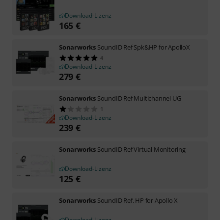
Download-Lizenz
165
€
Sonarworks
SoundID Ref Spk&HP for ApolloX
4
Download-Lizenz
279
€
Sonarworks
SoundID Ref Multichannel UG
1
Download-Lizenz
239
€
Sonarworks
SoundID Ref Virtual Monitoring
Download-Lizenz
125
€
Sonarworks
SoundID Ref. HP for Apollo X
Download-Lizenz