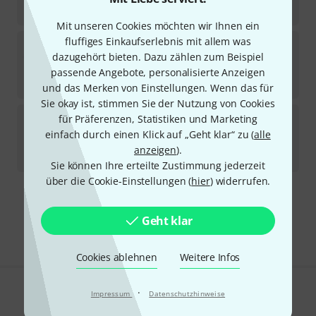
-18%
30-Tage-Bestpreis
:
469
€
Mit unseren Cookies möchten wir Ihnen ein
fluffiges Einkaufserlebnis mit allem was
Sonarworks
SoundID Ref. Multi-Ch. ApolloX
dazugehört bieten. Dazu zählen zum Beispiel
Download-Lizenz
passende Angebote, personalisierte Anzeigen
519
€
und das Merken von Einstellungen. Wenn das für
Sie okay ist, stimmen Sie der Nutzung von Cookies
Sonarworks
SoundID Reference HP UG Ref4HP
für Präferenzen, Statistiken und Marketing
3
einfach durch einen Klick auf „Geht klar“ zu (
alle
Download-Lizenz
anzeigen
).
37
€
Sie können Ihre erteilte Zustimmung jederzeit
über die Cookie-Einstellungen (
hier
) widerrufen.
Kostenloser Versand ab 29 €
Alle Preise inkl. MwSt.
Geht klar
Cookies ablehnen
Weitere Infos
·
Impressum
Datenschutzhinweise
Gefällt Ihnen, was Sie sehen?