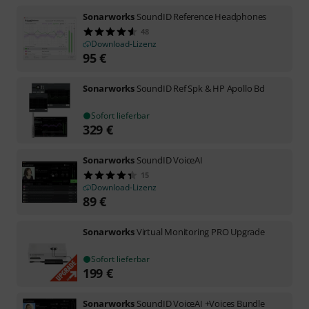
Sonarworks
SoundID Reference Headphones
48
Download-Lizenz
95
€
Sonarworks
SoundID Ref Spk & HP Apollo Bd
Sofort lieferbar
329
€
Sonarworks
SoundID VoiceAI
15
Download-Lizenz
89
€
Sonarworks
Virtual Monitoring PRO Upgrade
Sofort lieferbar
199
€
Sonarworks
SoundID VoiceAI +Voices Bundle