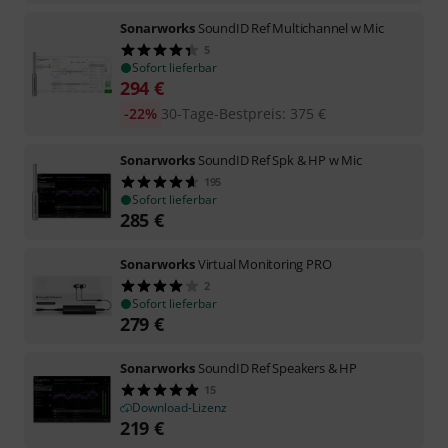
Sonarworks
SoundID Ref Multichannel w Mic
5
Sofort lieferbar
294
€
-22%
30-Tage-Bestpreis
:
375
€
Sonarworks
SoundID Ref Spk & HP w Mic
195
Sofort lieferbar
285
€
Sonarworks
Virtual Monitoring PRO
2
Sofort lieferbar
279
€
Sonarworks
SoundID Ref Speakers & HP
15
Download-Lizenz
219
€