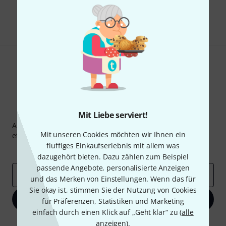
Teilen
Hilfe & Feedback
Thomann Newsletter
Mit Liebe serviert!
Abonniere den Thomann Newsletter und gewinne mit
Mit unseren Cookies möchten wir Ihnen ein
etwas Glück einen von
50 Gutscheinen
über jeweils
50€
!
fluffiges Einkaufserlebnis mit allem was
Inspirierende Beiträge
Deals
Thomann Insights
dazugehört bieten. Dazu zählen zum Beispiel
passende Angebote, personalisierte Anzeigen
E-Mail-Adresse
*
und das Merken von Einstellungen. Wenn das für
Sie okay ist, stimmen Sie der Nutzung von Cookies
Jetzt anmelden
für Präferenzen, Statistiken und Marketing
einfach durch einen Klick auf „Geht klar“ zu (
alle
anzeigen
).
Mit Klick auf „Jetzt anmelden“ stimmen Sie dem Erhalt von E-Mail-