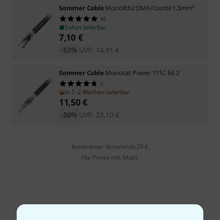
Sommer Cable
Monolith2 DMX/Combi 1,5mm²
46
Sofort lieferbar
7,10
€
-52%
UVP:
14,91
€
Sommer Cable
Monocat Power 111C Ed.2
3
In 1–2 Wochen lieferbar
11,50
€
-50%
UVP:
23,10
€
Kostenloser Versand ab 29 €
Alle Preise inkl. MwSt.
Gefällt Ihnen, was Sie sehen?