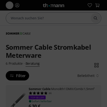
Suche 
Sommer Cable Stromkabel
Meterware
Beratung
6
Produkte
·
Filter
Beliebtheit
Sommer Cable
Monolith1 DMX/Combi 1,5mm²
66
TOP-SELLER
Sofort lieferbar
6,30
€