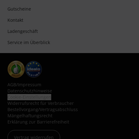
Gutscheine
Kontakt
Ladengeschäft
Service im Überblick
AGB
/
Impressum
Datenschutzhinweise
Cookie-Einstellungen
Widerrufsrecht für Verbraucher
Bestellvorgang/Vertragsabschluss
Mängelhaftungsrecht
Erklärung zur Barrierefreiheit
Vertrag widerrufen