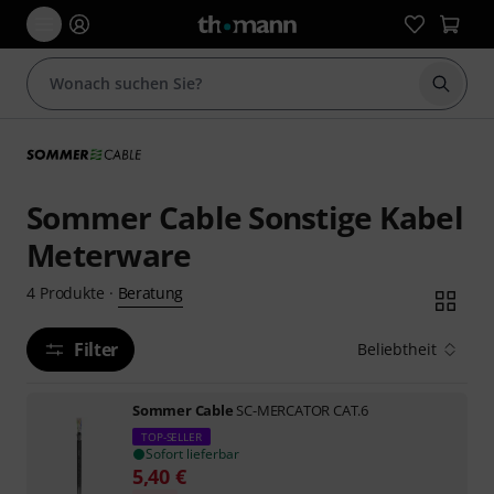
Suche 
Sommer Cable Sonstige Kabel
Meterware
Beratung
4
Produkte
·
Filter
Beliebtheit
Sommer Cable
SC-MERCATOR CAT.6
TOP-SELLER
Sofort lieferbar
5,40
€