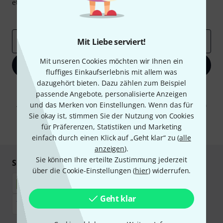
etwas Glück einen von
50 Gutscheinen
über jeweils
50€
!
Inspirierende Beiträge
Deals
Thomann Insights
E-Mail-Adresse
*
Mit Liebe serviert!
Mit unseren Cookies möchten wir Ihnen ein
Jetzt anmelden
fluffiges Einkaufserlebnis mit allem was
dazugehört bieten. Dazu zählen zum Beispiel
Mit Klick auf „Jetzt anmelden“ stimmen Sie dem Erhalt von E-Mail-
passende Angebote, personalisierte Anzeigen
Werbung und einer Messung des E-Mail-Nutzungsverhaltens zu. Die
und das Merken von Einstellungen. Wenn das für
Abmeldung ist jederzeit möglich. Weitere Informationen finden Sie in
unseren
Datenschutzhinweisen
.
Sie okay ist, stimmen Sie der Nutzung von Cookies
für Präferenzen, Statistiken und Marketing
* Pflichtfeld
einfach durch einen Klick auf „Geht klar“ zu (
alle
anzeigen
).
Sie können Ihre erteilte Zustimmung jederzeit
Sicher einkaufen & bezahlen
über die Cookie-Einstellungen (
hier
) widerrufen.
Geht klar