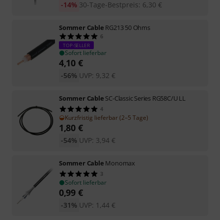
-14%
30-Tage-Bestpreis
:
6,30
€
Sommer Cable
RG213 50 Ohms
6
TOP-SELLER
Sofort lieferbar
4,10
€
-56%
UVP:
9,32
€
Sommer Cable
SC-Classic Series RG58C/U LL
4
Kurzfristig lieferbar (2–5 Tage)
1,80
€
-54%
UVP:
3,94
€
Sommer Cable
Monomax
3
Sofort lieferbar
0,99
€
-31%
UVP:
1,44
€