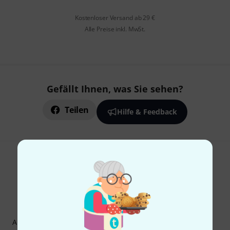
Kostenloser Versand ab 29 €
Alle Preise inkl. MwSt.
Gefällt Ihnen, was Sie sehen?
Teilen
Hilfe & Feedback
Thomann Newsletter
Abonniere den Thomann Newsletter und gewinne mit