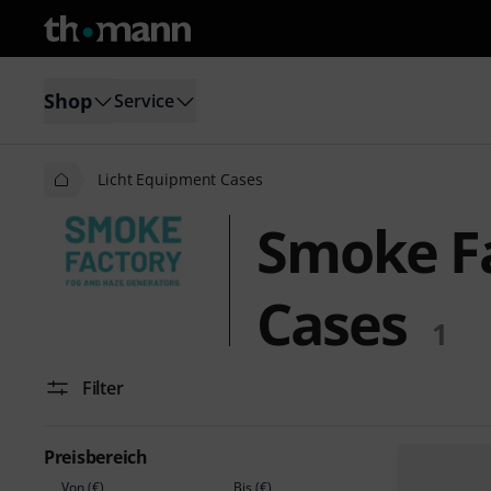
Shop
Service
Licht Equipment Cases
Smoke Fa
Cases
1
Filter
Preisbereich
Von (€)
Bis (€)