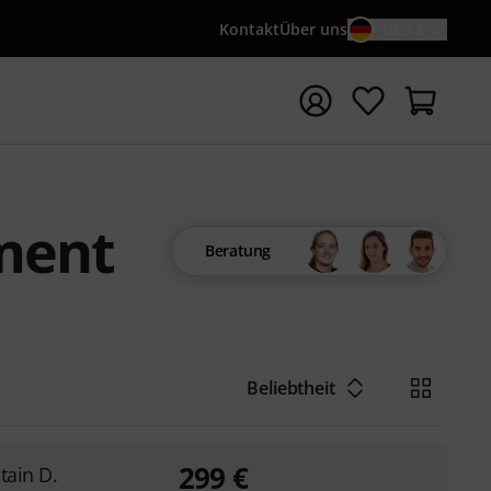
Kontakt
Über uns
DE / €
e mit Suchwort {searchTerm} starten
ment
Beratung
Beliebtheit
299
€
tain D.