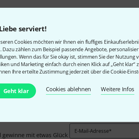
Liebe serviert!
seren Cookies möchten wir Ihnen ein fluffiges Einkaufserlebn
n. Dazu zählen zum Beispiel passende Angebote, personalisie
llungen. Wenn das für Sie okay ist, stimmen Sie der Nutzung 
Gefällt Ihnen, was Sie sehen?
tiken und Marketing einfach durch einen Klick auf „Geht klar“ z
nnen Ihre erteilte Zustimmung jederzeit über die Cookie-Einst
Teilen
Hilfe & Feedback
Cookies ablehnen
Weitere Infos
Geht klar
E-Mail-Adresse
*
 gewinne mit etwas Glück