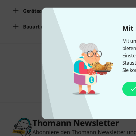
Geräteanzahl
Bauart der Unterteilung
Mit 
Mit un
biete
Einste
Statis
Sie kö
Thomann Newsletter
Abonniere den Thomann Newsletter und