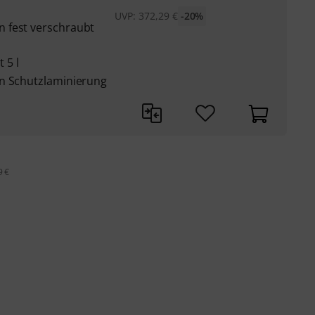
UVP:
372,29
€
-20%
 fest verschraubt
 5 l
en Schutzlaminierung
9 €