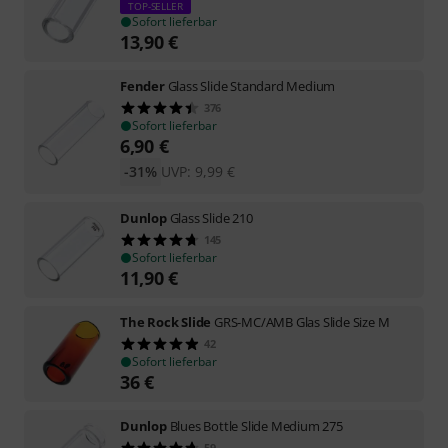
TOP-SELLER
Sofort lieferbar
13,90
€
Fender
Glass Slide Standard Medium
376
Sofort lieferbar
6,90
€
-31%
UVP:
9,99
€
Dunlop
Glass Slide 210
145
Sofort lieferbar
11,90
€
The Rock Slide
GRS-MC/AMB Glas Slide Size M
42
Sofort lieferbar
36
€
Dunlop
Blues Bottle Slide Medium 275
59