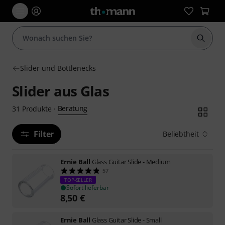
Suche 
Slider und Bottlenecks
Slider aus Glas
Beratung
31
Produkte
·
Filter
Beliebtheit
Ernie Ball
Glass Guitar Slide - Medium
57
TOP-SELLER
Sofort lieferbar
8,50
€
Ernie Ball
Glass Guitar Slide - Small