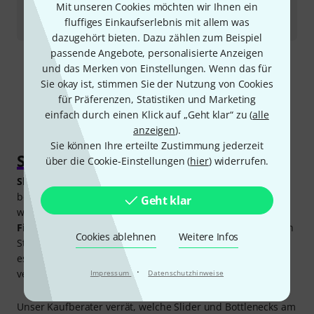
Mit unseren Cookies möchten wir Ihnen ein
Sofort lieferbar
fluffiges Einkaufserlebnis mit allem was
32
€
dazugehört bieten. Dazu zählen zum Beispiel
passende Angebote, personalisierte Anzeigen
und das Merken von Einstellungen. Wenn das für
Kostenloser Versand ab 29 €
Sie okay ist, stimmen Sie der Nutzung von Cookies
Alle Preise inkl. MwSt.
für Präferenzen, Statistiken und Marketing
einfach durch einen Klick auf „Geht klar“ zu (
alle
anzeigen
).
Sie können Ihre erteilte Zustimmung jederzeit
Slider aus Glas kaufen
über die Cookie-Einstellungen (
hier
) widerrufen.
Slider aus Glas
werden auch als
Bottleneck
(Flaschenhals)
bezeichnet und sind bekannt für ihren weichen und
Geht klar
warmen Ton. Sie werden für das Slide-Spiel auf einen
Finger der Greifhand
gesetzt und sind in unterschiedlichen
Cookies ablehnen
Weitere Infos
Stärken, Längen und Formen erhältlich. Bei Thomann gibt
es eine riesige Auswahl an Slidern und Bottlenecks in
·
verschiedenen Durchmessern, Längen und Formen.
Impressum
Datenschutzhinweise
Unser Kaufberater verrät, welche Slider und Bottlenecks am