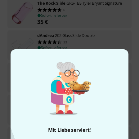
The Rock Slide
GRS-TBS Tyler Bryant Signature
6
Sofort lieferbar
35
€
dAndrea
202 Glass Slide Double
33
Sofort lieferbar
15,50
€
The Rock Slide
GRS-MC/RH Rhett Shull Glass
8
Sofort lieferbar
37
€
Fender
Glass Slide Thick Medium
41
Sofort lieferbar
9,50
€
Mit Liebe serviert!
The Rock Slide
GRS-XLC Glas Slide Size XL
2