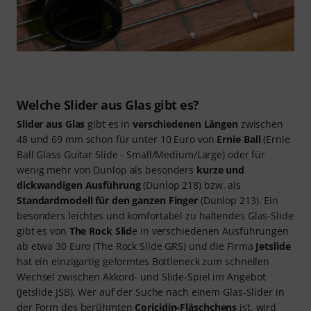
Welche Slider aus Glas gibt es?
Slider aus Glas
gibt es in
verschiedenen Längen
zwischen
48 und 69 mm schon für unter 10 Euro von
Ernie Ball
(Ernie
Ball Glass Guitar Slide - Small/Medium/Large) oder für
wenig mehr von Dunlop als besonders
kurze und
dickwandigen Ausführung
(Dunlop 218) bzw. als
Standardmodell für den ganzen Finger
(Dunlop 213). Ein
besonders leichtes und komfortabel zu haltendes Glas-Slide
gibt es von
The Rock Slid
e in verschiedenen Ausführungen
ab etwa 30 Euro (The Rock Slide GRS) und die Firma
Jetslide
hat ein einzigartig geformtes Bottleneck zum schnellen
Wechsel zwischen Akkord- und Slide-Spiel im Angebot
(Jetslide JSB). Wer auf der Suche nach einem Glas-Slider in
der Form des berühmten
Coricidin-Fläschchens
ist, wird