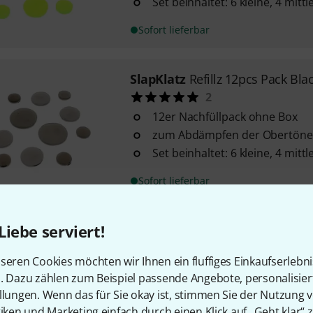
Set beinhaltet: 6 kleine, 4 mit
Sofort lieferbar
SlapKlatz
Refillz 12pcs Pack Bla
2
12er Nachfüllpack ohne Box
zum Abdämpfen der Obertöne
Set beinhaltet: 6 kleine, 4 mit
Sofort lieferbar
Liebe serviert!
SlapKlatz
Gel Pads 6-piece Box 
3
seren Cookies möchten wir Ihnen ein fluffiges Einkaufserlebn
zum Abdämpfen der Obertöne
n. Dazu zählen zum Beispiel passende Angebote, personalisie
Set beinhaltet 3 kleine, 2 mitt
llungen. Wenn das für Sie okay ist, stimmen Sie der Nutzung 
Farbe: Schwarz
tiken und Marketing einfach durch einen Klick auf „Geht klar“ z