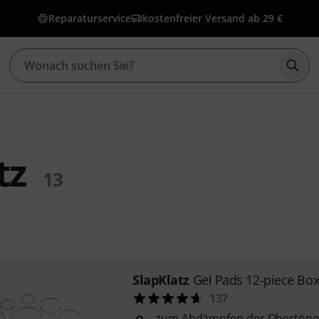
Reparaturservice
kostenfreier Versand ab 29 €
Such
tz
13
SlapKlatz
Gel Pads 12-piece Box
137
zum Abdämpfen der Obertöne