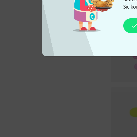
Sie kö