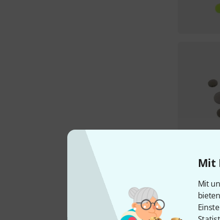
Mit 
Mit un
biete
Einste
Statis