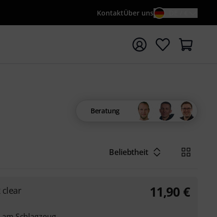
Kontakt
Über uns
DE / €
e mit Suchwort {searchTerm} starten
Beratung
Beliebtheit
11,90
€
 clear
 am Schlagzeug