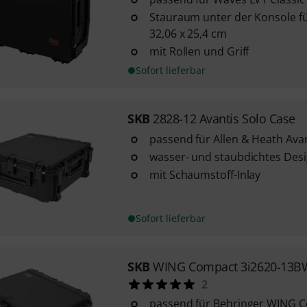
Stauraum unter der Konsole fü
32,06 x 25,4 cm
mit Rollen und Griff
Sofort lieferbar
SKB
2828-12 Avantis Solo Case
passend für Allen & Heath Avan
wasser- und staubdichtes Des
mit Schaumstoff-Inlay
Sofort lieferbar
SKB
WING Compact 3i2620-13B
2
passend für Behringer WING 