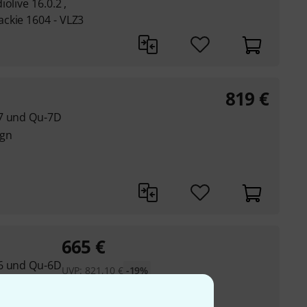
olive 16.0.2 ,
ckie 1604 - VLZ3
819
€
-7 und Qu-7D
ign
665
€
-6 und Qu-6D
UVP:
821,10
€
-19%
ign