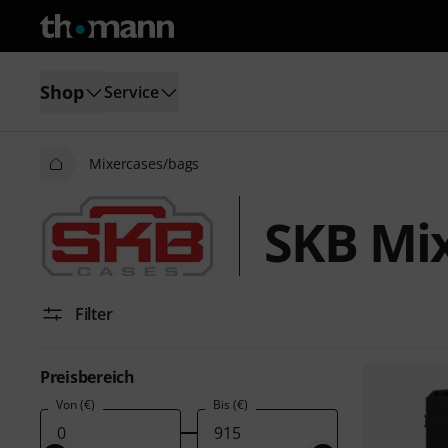
Shop
Service
Mixercases/bags
SKB Mi
Filter
Preisbereich
Von (€)
Bis (€)