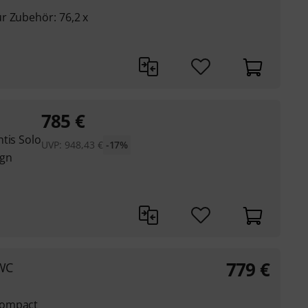
r Zubehör: 76,2 x
785
€
tis Solo
UVP:
948,43
€
-17%
ign
779
€
WC
Compact