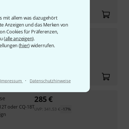
is mit allem was dazugehört
rte Anzeigen und das Merken von
von Cookies für Präferenzen,
599
€
Case
u (
alle anzeigen
).
ellungen (
hier
) widerrufen.
UVP:
746,13
€
-20%
ign
·
Impressum
Datenschutzhinweise
285
€
se
-12T oder CQ-18T
UVP:
341,53
€
-17%
ign