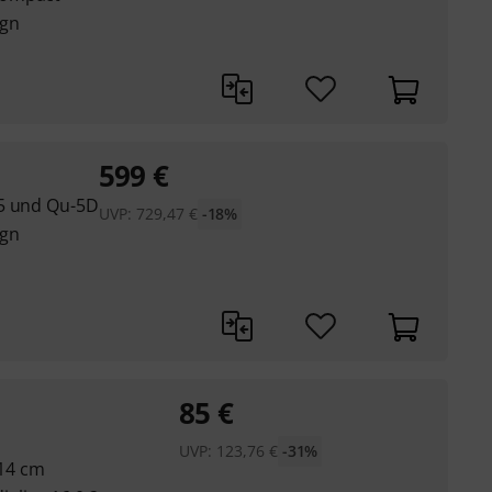
ign
599
€
-5 und Qu-5D
UVP:
729,47
€
-18%
ign
85
€
UVP:
123,76
€
-31%
 14 cm