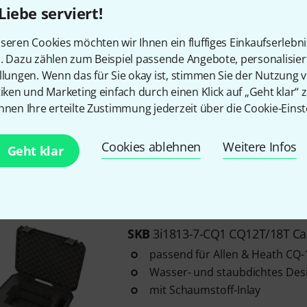
Liebe serviert!
Kurzfristig lieferbar (2–5 Tage)
seren Cookies möchten wir Ihnen ein fluffiges Einkaufserlebn
n. Dazu zählen zum Beispiel passende Angebote, personalisie
llungen. Wenn das für Sie okay ist, stimmen Sie der Nutzung 
SKB
iSeries Yamaha DM3 Mixer 
tiken und Marketing einfach durch einen Klick auf „Geht klar“ z
passend für Yamaha DM3
nnen Ihre erteilte Zustimmung jederzeit über die Cookie-Einst
wasser- und staubdichtes Des
mit Schaumstoff-Inlay
Cookies ablehnen
Weitere Infos
Geht klar
In 9–12 Wochen lieferbar
SKB
3i1813-7-CQ1 CQ12T/18T Ca
passend für Allen & Heath CQ
Wasser- und staubdichtes Des
mit Schaumstoff-Inlay