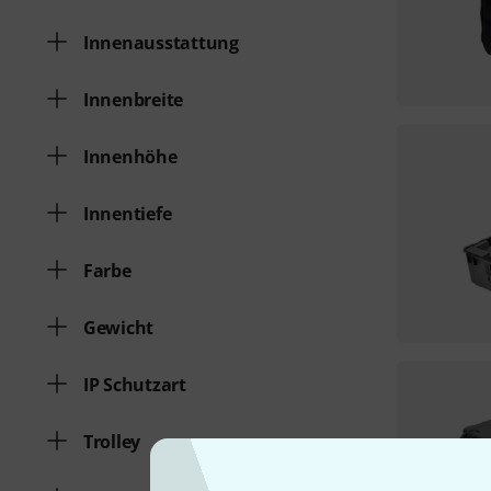
Innenausstattung
Innenbreite
Innenhöhe
Innentiefe
Farbe
Gewicht
IP Schutzart
Trolley