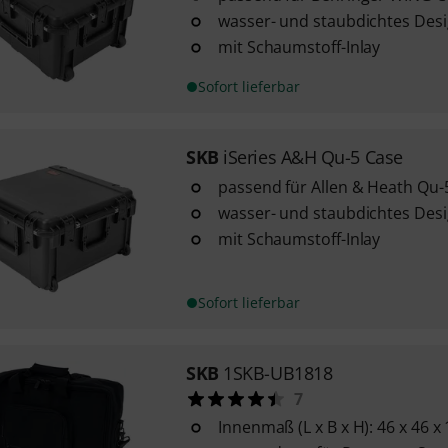
wasser- und staubdichtes Des
mit Schaumstoff-Inlay
Sofort lieferbar
SKB
iSeries A&H Qu-5 Case
passend für Allen & Heath Qu
wasser- und staubdichtes Des
mit Schaumstoff-Inlay
Sofort lieferbar
SKB
1SKB-UB1818
7
Innenmaß (L x B x H): 46 x 46 x