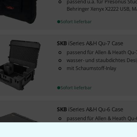
passend u.a. für Presonus Studi
Behringer Xenyx X2222 USB, Ma
Sofort lieferbar
SKB
iSeries A&H Qu-7 Case
passend für Allen & Heath Qu
wasser- und staubdichtes Des
mit Schaumstoff-Inlay
Sofort lieferbar
SKB
iSeries A&H Qu-6 Case
passend für Allen & Heath Qu
wasser- und staubdichtes Des
mit Schaumstoff-Inlay