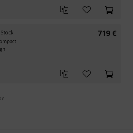
719
€
Stock
Compact
ign
9 €