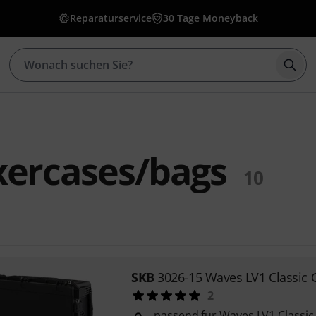
Reparaturservice
30 Tage Moneyback
Such
xercases/bags
10
SKB
3026-15 Waves LV1 Classic 
2
passend für Waves LV1 Classic