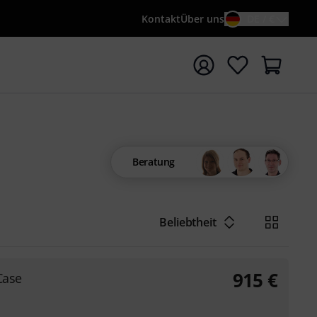
Kontakt
Über uns
DE / €
e mit Suchwort {searchTerm} starten
Beratung
Beliebtheit
915
€
Case