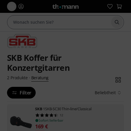
Suche 
SKB Koffer für
Konzertgitarren
Beratung
2
Produkte
·
Filter
Beliebtheit
SKB
1SKB-SC30 Thin-line/Classical
12
Sofort lieferbar
169
€