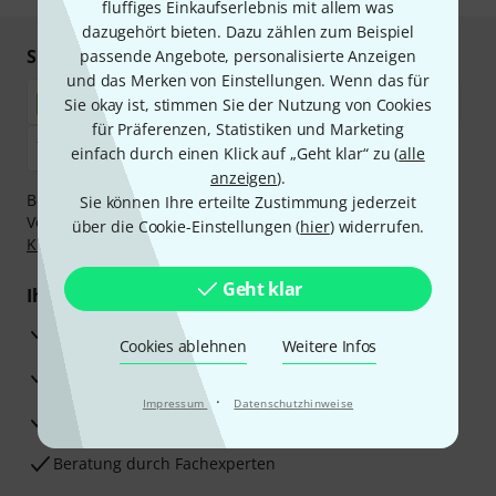
fluffiges Einkaufserlebnis mit allem was
dazugehört bieten. Dazu zählen zum Beispiel
Sicher einkaufen & bezahlen
passende Angebote, personalisierte Anzeigen
und das Merken von Einstellungen. Wenn das für
Sie okay ist, stimmen Sie der Nutzung von Cookies
für Präferenzen, Statistiken und Marketing
einfach durch einen Klick auf „Geht klar“ zu (
alle
anzeigen
).
Bezahlen Sie vertraulich und sicher per Nachnahme,
Sie können Ihre erteilte Zustimmung jederzeit
Vorkasse, PayPal, Amazon Pay,
Klarna Sofort bezahlen
,
über die Cookie-Einstellungen (
hier
) widerrufen.
Klarna Ratenzahlung
oder Kreditkarte.
Geht klar
Ihre Vorteile
3 Jahre Thomann Garantie
Cookies ablehnen
Weitere Infos
30 Tage Money-Back-Garantie
·
Impressum
Datenschutzhinweise
Reparaturservice
Beratung durch Fachexperten