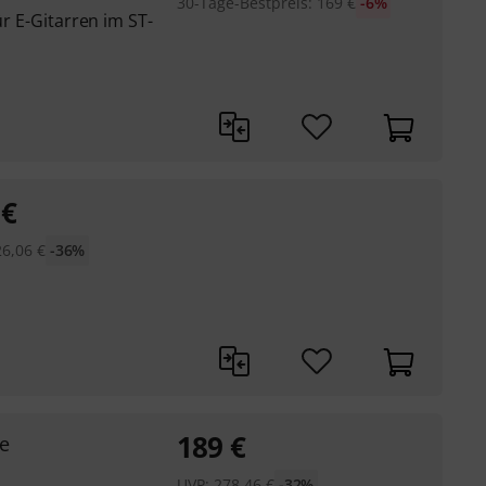
30-Tage-Bestpreis
:
169
€
-6%
ür E-Gitarren im ST-
€
26,06
€
-36%
189
€
se
UVP:
278,46
€
-32%