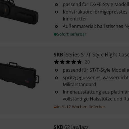
passend für EX/FB-Style Model
Konstruktion: formgepresstes 
Innenfutter
Außenmaterial: ballistisches N
Sofort lieferbar
SKB
iSeries ST/T-Style Flight Cas
20
passend für ST/T-Style Modelle
spritzgegossenes, wasserdich
Militärstandard
Innenausstattung aus platinfa
vollständige Halsstütze und R
In 9–12 Wochen lieferbar
SKB
62 Jag/Jazz