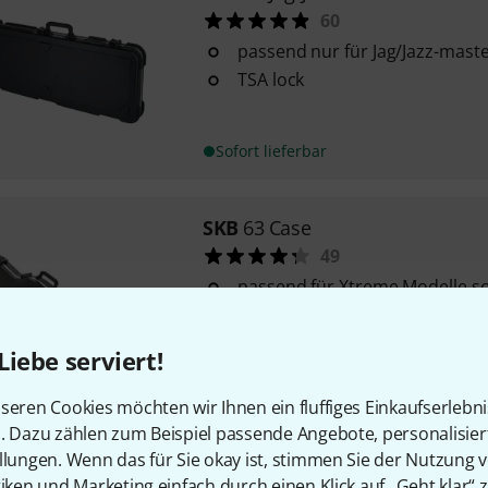
60
passend nur für Jag/Jazz-mast
TSA lock
Sofort lieferbar
SKB
63 Case
49
passend für Xtreme Modelle sow
Warrior- und Kelly-Korpusfor
Gewicht: 7,8 kg
Liebe serviert!
Sofort lieferbar
seren Cookies möchten wir Ihnen ein fluffiges Einkaufserlebn
n. Dazu zählen zum Beispiel passende Angebote, personalisie
llungen. Wenn das für Sie okay ist, stimmen Sie der Nutzung 
SKB
35
tiken und Marketing einfach durch einen Klick auf „Geht klar“ z