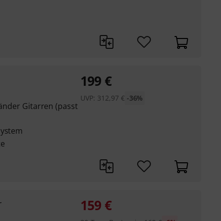
199
€
UVP:
312,97
€
-36%
händer Gitarren (passt
system
te
159
€
r