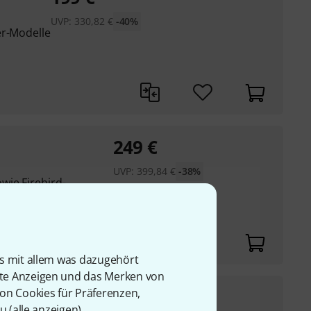
UVP:
330,82
€
-40%
er-Modelle
249
€
UVP:
399,84
€
-38%
ie Firebird-,
men
is mit allem was dazugehört
rte Anzeigen und das Merken von
222
€
von Cookies für Präferenzen,
u (
alle anzeigen
).