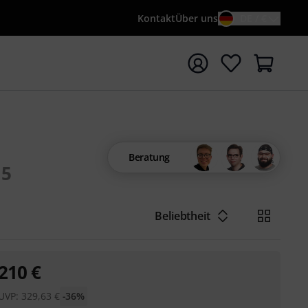
Kontakt
Über uns
DE / €
e mit Suchwort {searchTerm} starten
Beratung
15
Beliebtheit
210
€
UVP:
329,63
€
-36%