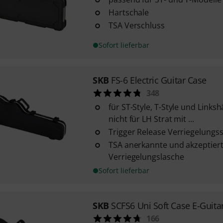
Hartschale
TSA Verschluss
Sofort lieferbar
SKB
FS-6 Electric Guitar Case
348
für ST-Style, T-Style und Links
nicht für LH Strat mit ...
Trigger Release Verriegelungs
TSA anerkannte und akzeptier
Verriegelungslasche
Sofort lieferbar
SKB
SCFS6 Uni Soft Case E-Guita
166