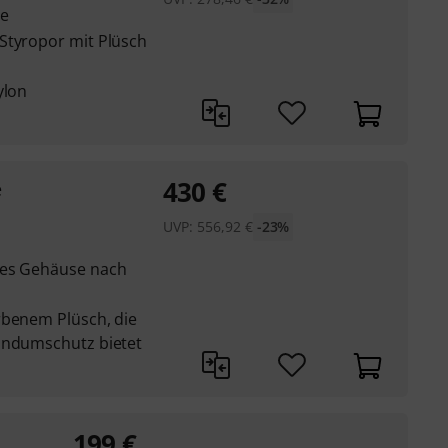
le
Styropor mit Plüsch
ylon
430
€
e
UVP:
556,92
€
-23%
tes Gehäuse nach
rbenem Plüsch, die
undumschutz bietet
199
€