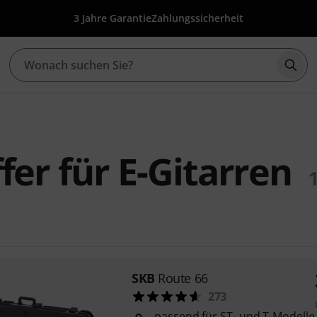
3 Jahre Garantie
Zahlungssicherheit
Such
fer für E-Gitarren
SKB
Route 66
273
passend für ST- und T-Modelle