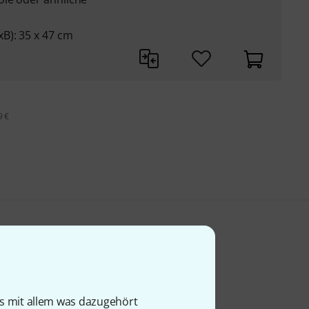
B): 35 x 47 cm
9 €
is mit allem was dazugehört