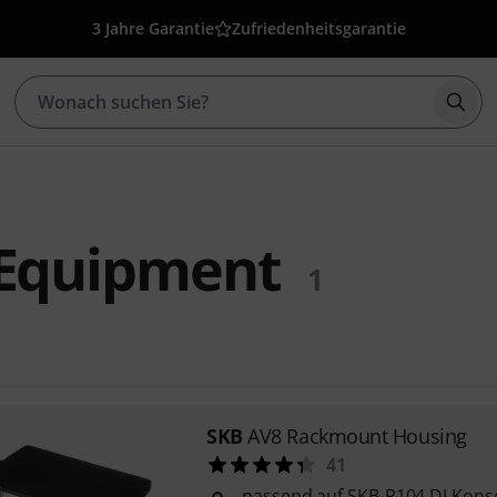
3 Jahre Garantie
Zufriedenheitsgarantie
Such
-Equipment
1
SKB
AV8 Rackmount Housing
41
passend auf SKB-R104 DJ Konso