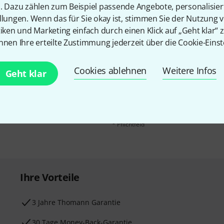
n. Dazu zählen zum Beispiel passende Angebote, personalisie
llungen. Wenn das für Sie okay ist, stimmen Sie der Nutzung 
tiken und Marketing einfach durch einen Klick auf „Geht klar“ z
nnen Ihre erteilte Zustimmung jederzeit über die Cookie-Einst
E-Mail-Adresse
*
 gewinne mit etwas Glück
Cookies ablehnen
Weitere Infos
Geht klar
50€
!
Mit Klick auf „Jetzt anmelden“ stimmen
Nutzungsverhaltens zu. Die Abmeldung is
Datenschutzhinweisen
.
* Pflichtfeld
Ihre Vorteile
3 Jahre Thomann Garantie
30 Tage Money-Back-Garantie