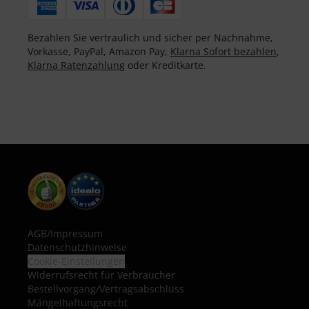
Bezahlen Sie vertraulich und sicher per Nachnahme,
Vorkasse, PayPal, Amazon Pay,
Klarna Sofort bezahlen
,
Klarna Ratenzahlung
oder Kreditkarte.
AGB
/
Impressum
Datenschutzhinweise
Cookie-Einstellungen
Widerrufsrecht für Verbraucher
Bestellvorgang/Vertragsabschluss
Mängelhaftungsrecht