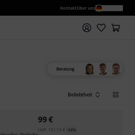
Kontakt
Über uns
DE / €
e mit Suchwort {searchTerm} starten
Beratung
Beliebtheit
99
€
UVP:
151,13
€
-34%
le oder ähnliche