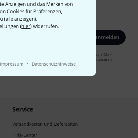
rte Anzeigen und das Merken von
von Cookies für Präferenzen,
u (
alle anzeigen
).
ellungen (
hier
) widerrufen.
Jetzt anmelden
 Sie dem Erhalt von E-Mail-Werbung und einer Messung des E-Mail-
t jederzeit möglich. Weitere Informationen finden Sie in unseren
·
Impressum
Datenschutzhinweise
Service
Versandkosten und Lieferzeiten
Hilfe-Center