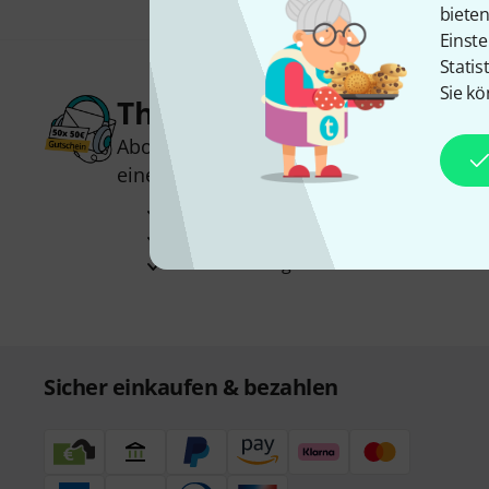
biete
Einste
Statis
Sie kö
Thomann Newsletter
Abonniere den Thomann Newsletter und
einen von
50 Gutscheinen
über jeweils
Inspirierende Beiträge
Deals
Thomann Insights
Sicher einkaufen & bezahlen