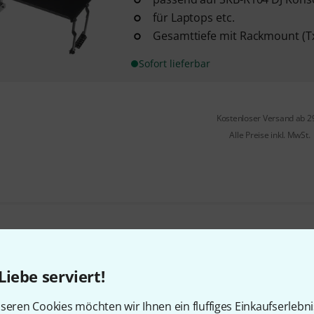
für Laptops etc.
Gesamttiefe mit Rackmount (Tx
Sofort lieferbar
Kostenloser Versand ab 2
Alle Preise inkl. MwSt.
Gefällt Ihnen, was Sie sehen?
Liebe serviert!
Teilen
Hilfe & Feedback
seren Cookies möchten wir Ihnen ein fluffiges Einkaufserlebn