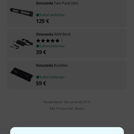
Sinusoda
Two Pack Slim
Sofort lieferbar
129
€
Sinusoda
96W Brick
1
Sofort lieferbar
39
€
Sinusoda
Bubbles
Sofort lieferbar
59
€
Kostenloser Versand ab 29 €
Alle Preise inkl. MwSt.