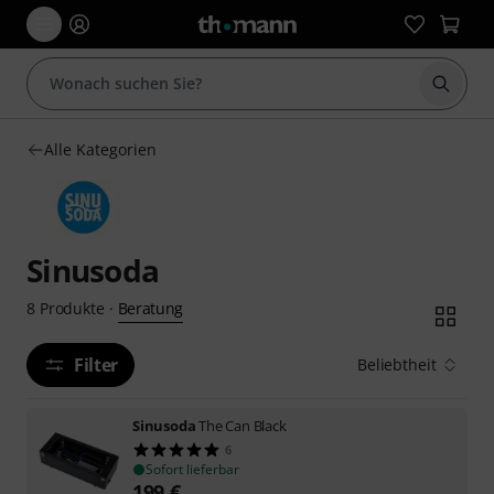
Suche 
Alle Kategorien
Sinusoda
Beratung
8
Produkte
·
Filter
Beliebtheit
Sinusoda
The Can Black
6
Sofort lieferbar
199
€