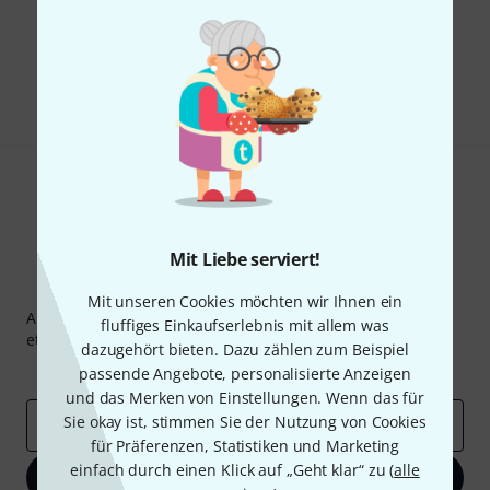
Gefällt Ihnen, was Sie sehen?
Teilen
Hilfe & Feedback
Mit Liebe serviert!
Thomann Newsletter
Mit unseren Cookies möchten wir Ihnen ein
Abonniere den Thomann Newsletter und gewinne mit
fluffiges Einkaufserlebnis mit allem was
etwas Glück einen von
50 Gutscheinen
über jeweils
50€
!
dazugehört bieten. Dazu zählen zum Beispiel
Inspirierende Beiträge
Deals
Thomann Insights
passende Angebote, personalisierte Anzeigen
und das Merken von Einstellungen. Wenn das für
Sie okay ist, stimmen Sie der Nutzung von Cookies
E-Mail-Adresse
*
für Präferenzen, Statistiken und Marketing
einfach durch einen Klick auf „Geht klar“ zu (
alle
Jetzt anmelden