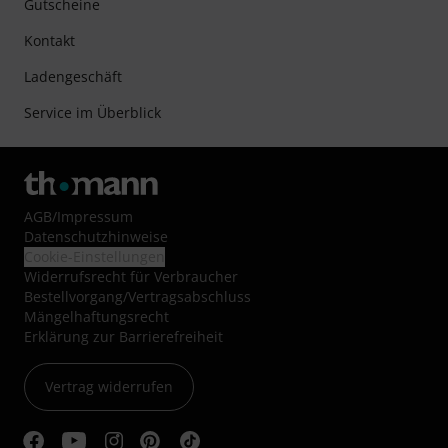
Gutscheine
Kontakt
Ladengeschäft
Service im Überblick
AGB
/
Impressum
Datenschutzhinweise
Cookie-Einstellungen
Widerrufsrecht für Verbraucher
Bestellvorgang/Vertragsabschluss
Mängelhaftungsrecht
Erklärung zur Barrierefreiheit
Vertrag widerrufen