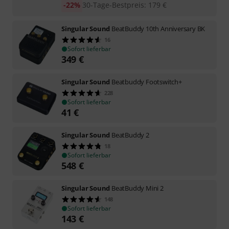
-22%
30-Tage-Bestpreis
:
179
€
Singular Sound
BeatBuddy 10th Anniversary BK
16
Sofort lieferbar
349
€
Singular Sound
Beatbuddy Footswitch+
228
Sofort lieferbar
41
€
Singular Sound
BeatBuddy 2
18
Sofort lieferbar
548
€
Singular Sound
BeatBuddy Mini 2
148
Sofort lieferbar
143
€