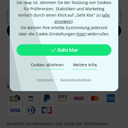
Inspirierende Beiträge
Sie okay ist, stimmen Sie der Nutzung von Cookies
Deals
Thomann Insights
für Präferenzen, Statistiken und Marketing
einfach durch einen Klick auf „Geht klar“ zu (
alle
E-Mail-Adresse
*
anzeigen
).
Sie können Ihre erteilte Zustimmung jederzeit
Jetzt anmelden
über die Cookie-Einstellungen (
hier
) widerrufen.
Mit Klick auf „Jetzt anmelden“ stimmen Sie dem Erhalt von E-Mail-
Werbung und einer Messung des E-Mail-Nutzungsverhaltens zu. Die
Geht klar
Abmeldung ist jederzeit möglich. Weitere Informationen finden Sie in
unseren
Datenschutzhinweisen
.
Cookies ablehnen
Weitere Infos
* Pflichtfeld
·
Impressum
Datenschutzhinweise
Sicher einkaufen & bezahlen
Bezahlen Sie vertraulich und sicher per Nachnahme,