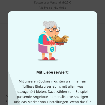
Kostenloser Versand ab 29 €
Alle Preise inkl. MwSt.
Gefällt Ihnen, was Sie sehen?
Teilen
Hilfe & Feedback
Mit Liebe serviert!
Mit unseren Cookies möchten wir Ihnen ein
fluffiges Einkaufserlebnis mit allem was
Thomann Newsletter
dazugehört bieten. Dazu zählen zum Beispiel
Abonniere den Thomann Newsletter und gewinne mit
passende Angebote, personalisierte Anzeigen
etwas Glück einen von
50 Gutscheinen
über jeweils
50€
!
und das Merken von Einstellungen. Wenn das für