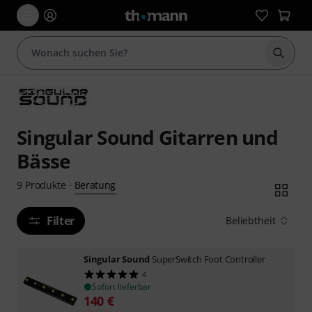
Suche 
Singular Sound Gitarren und
Bässe
Beratung
9
Produkte
·
Filter
Beliebtheit
Singular Sound
SuperSwitch Foot Controller
4
Sofort lieferbar
140
€