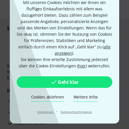
Mit unseren Cookies möchten wir Ihnen ein
fluffiges Einkaufserlebnis mit allem was
* Pflichtfeld
dazugehört bieten. Dazu zählen zum Beispiel
passende Angebote, personalisierte Anzeigen
und das Merken von Einstellungen. Wenn das für
Sicher einkaufen & bezahlen
Sie okay ist, stimmen Sie der Nutzung von Cookies
für Präferenzen, Statistiken und Marketing
einfach durch einen Klick auf „Geht klar“ zu (
alle
anzeigen
).
Sie können Ihre erteilte Zustimmung jederzeit
Bezahlen Sie vertraulich und sicher per Nachnahme,
über die Cookie-Einstellungen (
hier
) widerrufen.
Vorkasse, PayPal, Amazon Pay,
Klarna Sofort bezahlen
,
Klarna Ratenzahlung
oder Kreditkarte.
Geht klar
Ihre Vorteile
Cookies ablehnen
Weitere Infos
3 Jahre Thomann Garantie
30 Tage Money-Back-Garantie
·
Impressum
Datenschutzhinweise
Reparaturservice