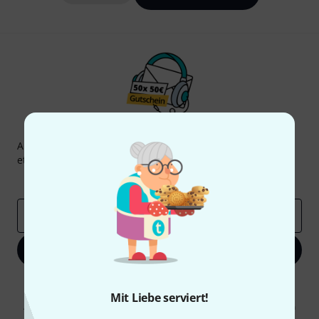
Thomann Newsletter
Abonniere den Thomann Newsletter und gewinne mit
etwas Glück einen von
50 Gutscheinen
über jeweils
50€
!
Inspirierende Beiträge
Deals
Thomann Insights
E-Mail-Adresse
*
Jetzt anmelden
Mit Klick auf „Jetzt anmelden“ stimmen Sie dem Erhalt von E-Mail-
Werbung und einer Messung des E-Mail-Nutzungsverhaltens zu. Die
Mit Liebe serviert!
Abmeldung ist jederzeit möglich. Weitere Informationen finden Sie in
unseren
Datenschutzhinweisen
.