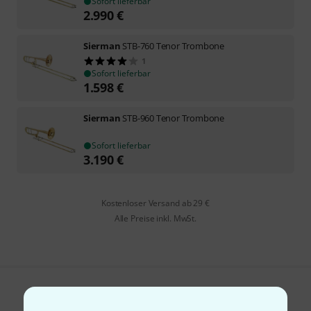
Sofort lieferbar
2.990
€
Sierman
STB-760 Tenor Trombone
1
Sofort lieferbar
1.598
€
Sierman
STB-960 Tenor Trombone
Sofort lieferbar
3.190
€
Kostenloser Versand ab 29 €
Alle Preise inkl. MwSt.
Gefällt Ihnen, was Sie sehen?