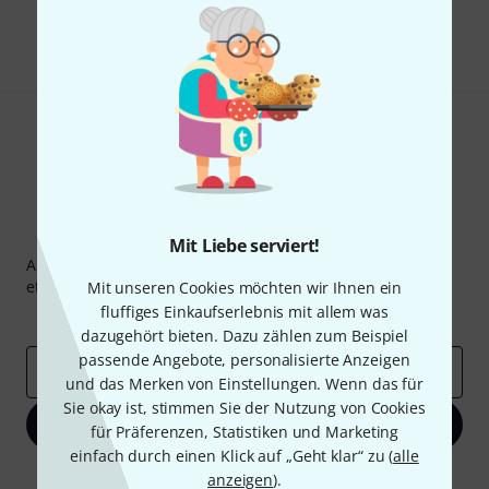
Teilen
Hilfe & Feedback
Thomann Newsletter
Mit Liebe serviert!
Abonniere den Thomann Newsletter und gewinne mit
etwas Glück einen von
50 Gutscheinen
über jeweils
50€
!
Mit unseren Cookies möchten wir Ihnen ein
fluffiges Einkaufserlebnis mit allem was
Inspirierende Beiträge
Deals
Thomann Insights
dazugehört bieten. Dazu zählen zum Beispiel
passende Angebote, personalisierte Anzeigen
E-Mail-Adresse
*
und das Merken von Einstellungen. Wenn das für
Sie okay ist, stimmen Sie der Nutzung von Cookies
Jetzt anmelden
für Präferenzen, Statistiken und Marketing
einfach durch einen Klick auf „Geht klar“ zu (
alle
Mit Klick auf „Jetzt anmelden“ stimmen Sie dem Erhalt von E-Mail-
anzeigen
).