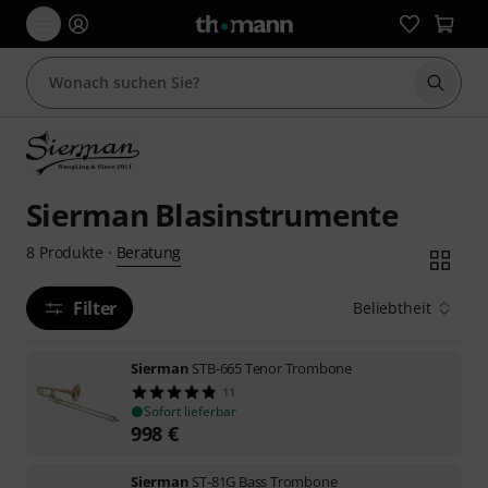
Suche 
Sierman Blasinstrumente
Beratung
8
Produkte
·
Filter
Beliebtheit
Sierman
STB-665 Tenor Trombone
11
Sofort lieferbar
998
€
Sierman
ST-81G Bass Trombone