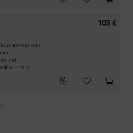
103
€
klare Instrumental-
hmen
ion und
rofessioneller
9 €