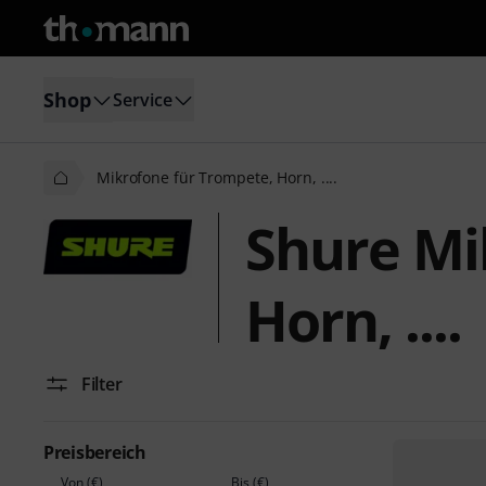
Shop
Service
Mikrofone für Trompete, Horn, ....
Shure Mi
Horn, ....
Filter
Preisbereich
Von (€)
Bis (€)