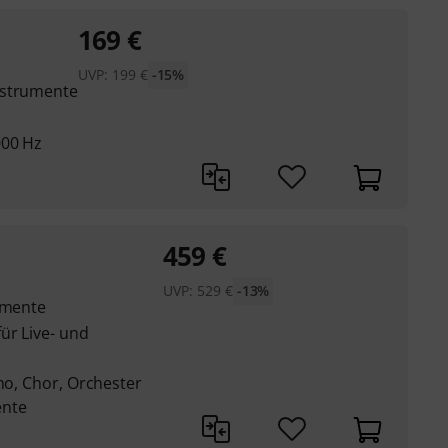
169
€
UVP:
199
€
-15%
nstrumente
000 Hz
459
€
UVP:
529
€
-13%
rumente
ür Live- und
ano, Chor, Orchester
ente