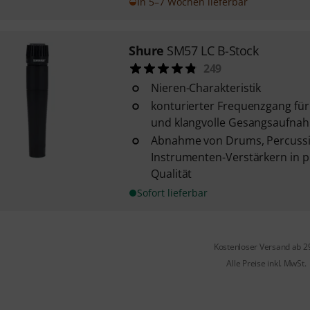
In 5–7 Wochen lieferbar
Shure
SM57 LC B-Stock
249
Nieren-Charakteristik
konturierter Frequenzgang für 
und klangvolle Gesangsaufna
Abnahme von Drums, Percuss
Instrumenten-Verstärkern in p
Qualität
Sofort lieferbar
Kostenloser Versand ab 2
Alle Preise inkl. MwSt.