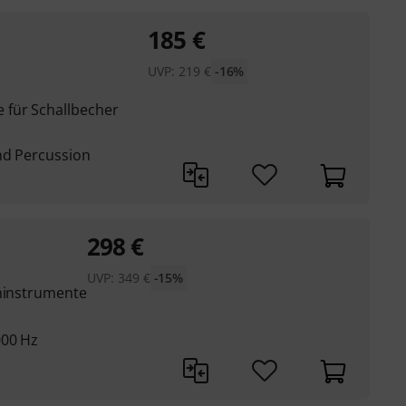
185
€
UVP:
219
€
-16%
für Schallbecher
nd Percussion
298
€
UVP:
349
€
-15%
oninstrumente
000 Hz