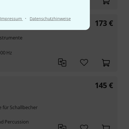
·
Impressum
Datenschutzhinweise
173
€
nstrumente
000 Hz
145
€
für Schallbecher
nd Percussion