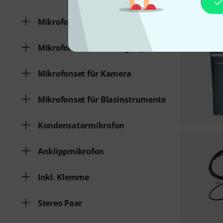
Mikrofonset für Drums
Mikrofonset für Gesang / Sprache
Mikrofonset für Kamera
Mikrofonset für Blasinstrumente
Kondensatormikrofon
Anklippmikrofon
Inkl. Klemme
Stereo Paar