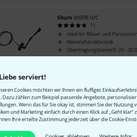
Shure
WB98 H/C
71
ideal für Bläser und Percussi
Nierencharakteristik
Übertragungsbereich: 20 - 20.
Kurzfristig lieferbar (2–5 Tage)
Liebe serviert!
Shure
SM57 LC Stand Bundle
seren Cookies möchten wir Ihnen ein fluffiges Einkaufserlebn
Nieren-Charakteristik
n. Dazu zählen zum Beispiel passende Angebote, personalisie
konturierter Frequenzgang für 
llungen. Wenn das für Sie okay ist, stimmen Sie der Nutzung 
und klangvolle Gesangsaufna
tiken und Marketing einfach durch einen Klick auf „Geht klar“ z
Abnahme von Drums, Percuss
nnen Ihre erteilte Zustimmung jederzeit über die Cookie-Einst
Instrumenten-Verstärkern in p
Qualität
Cookies ablehnen
Weitere Infos