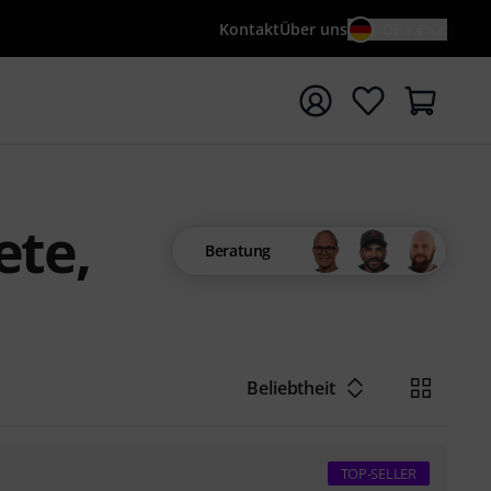
Kontakt
Über uns
DE / €
e mit Suchwort {searchTerm} starten
ete,
Beratung
Beliebtheit
TOP-SELLER