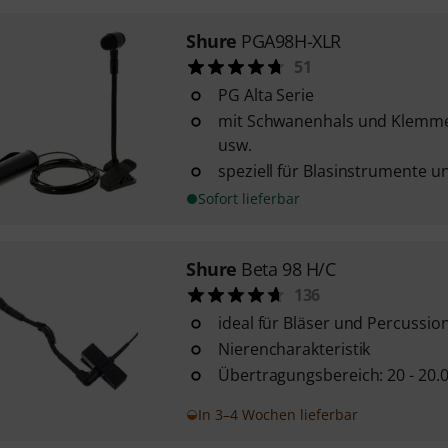
Shure
PGA98H-XLR
51
PG Alta Serie
mit Schwanenhals und Klemme 
usw.
speziell für Blasinstrumente u
Sofort lieferbar
Shure
Beta 98 H/C
136
ideal für Bläser und Percussi
Nierencharakteristik
Übertragungsbereich: 20 - 20.
In 3–4 Wochen lieferbar