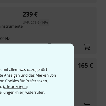
239
€
UVP:
279
€
-14%
oninstrumente
000 Hz
165
€
is mit allem was dazugehört
rte Anzeigen und das Merken von
klare Instrumental-
von Cookies für Präferenzen,
hmen
u (
alle anzeigen
).
ion und
ellungen (
hier
) widerrufen.
rofessioneller