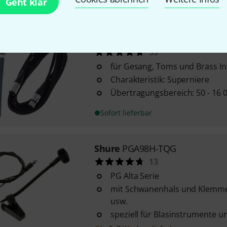
Geht klar
In 2–3 Wochen lieferbar
Shure
Beta 57 Set I
35
für Gesang, Toms und Brass I
Charakteristik: Superniere
Übertragungsbereich: 50 - 16 
Sofort lieferbar
Shure
PGA98H-TQG
13
PG Alta Serie
mit Schwanenhals und Klemme 
usw.
speziell für Blasinstrumente u