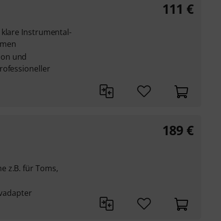
111
€
klare Instrumental-
hmen
ion und
rofessioneller
189
€
 z.B. für Toms,
tivadapter