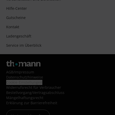
Hilfe-Center
Gutscheine
Kontakt
Ladengeschäft
Service im Überblick
AGB
/
Impressum
Datenschutzhinweise
Cookie-Einstellungen
Widerrufsrecht für Verbraucher
Bestellvorgang/Vertragsabschluss
Mängelhaftungsrecht
Erklärung zur Barrierefreiheit