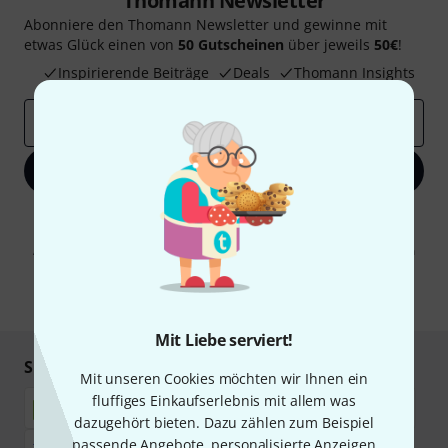
Thomann Newsletter
Abonniere den Thomann Newsletter und gewinne mit
etwas Glück einen von
50 Gutscheinen
über jeweils
50€
!
Inspirierende Beiträge
Deals
Thomann Insights
E-Mail-Adresse
*
Jetzt anmelden
Mit Klick auf „Jetzt anmelden“ stimmen Sie dem Erhalt von E-Mail-
Werbung und einer Messung des E-Mail-Nutzungsverhaltens zu. Die
Abmeldung ist jederzeit möglich. Weitere Informationen finden Sie in
unseren
Datenschutzhinweisen
.
* Pflichtfeld
Mit Liebe serviert!
Sicher einkaufen & bezahlen
Mit unseren Cookies möchten wir Ihnen ein
fluffiges Einkaufserlebnis mit allem was
dazugehört bieten. Dazu zählen zum Beispiel
passende Angebote, personalisierte Anzeigen