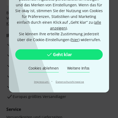
und das Merken von Einstellungen. Wenn das für
Sie okay ist, stimmen Sie der Nutzung von Cookies
Bezahlen Sie vertraulich und sicher per Nachnahme,
für Präferenzen, Statistiken und Marketing
Vorkasse, PayPal, Amazon Pay,
Klarna Sofort bezahlen
,
einfach durch einen Klick auf „Geht klar“ zu (
alle
Klarna Ratenzahlung
oder Kreditkarte.
anzeigen
).
Sie können Ihre erteilte Zustimmung jederzeit
Ihre Vorteile
über die Cookie-Einstellungen (
hier
) widerrufen.
3 Jahre Thomann Garantie
Geht klar
30 Tage Money-Back-Garantie
Reparaturservice
Cookies ablehnen
Weitere Infos
Beratung durch Fachexperten
·
Impressum
Datenschutzhinweise
Zufriedenheitsgarantie
Europas größtes Versandlager
Service
Versandkosten und Lieferzeiten