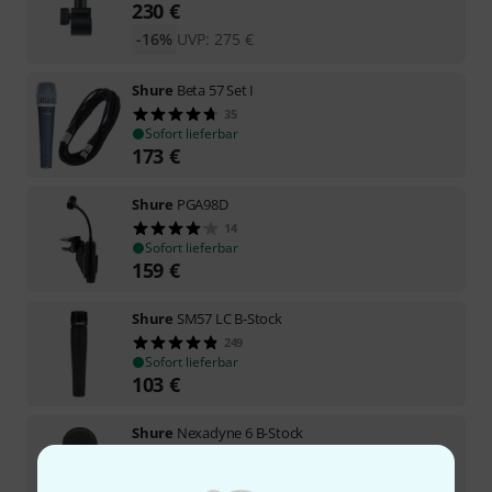
230
€
-16%
UVP:
275
€
Shure
Beta 57 Set I
35
Sofort lieferbar
173
€
Shure
PGA98D
14
Sofort lieferbar
159
€
Shure
SM57 LC B-Stock
249
Sofort lieferbar
103
€
Shure
Nexadyne 6 B-Stock
Sofort lieferbar