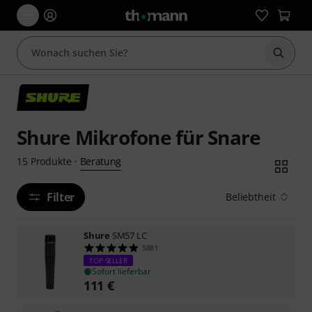
Suche 
Shure Mikrofone für Snare
Beratung
15
Produkte
·
Filter
Beliebtheit
Shure
SM57 LC
5881
TOP-SELLER
Sofort lieferbar
111
€