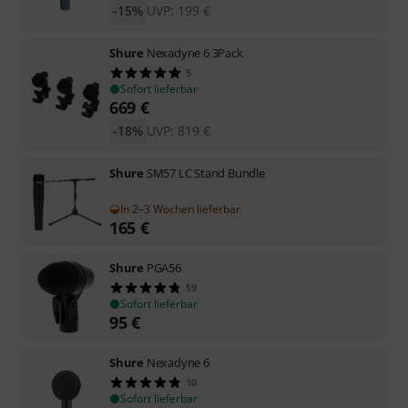
-15%
UVP:
199
€
Shure
Nexadyne 6 3Pack
5
Sofort lieferbar
669
€
-18%
UVP:
819
€
Shure
SM57 LC Stand Bundle
In 2–3 Wochen lieferbar
165
€
Shure
PGA56
59
Sofort lieferbar
95
€
Shure
Nexadyne 6
10
Sofort lieferbar