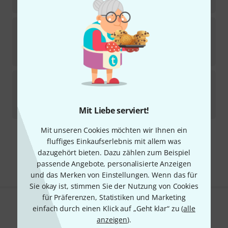
215
€
Shure
PGA98D B-Stock
Produkt ist ausverkauft
149
€
Shure
Nexadyne 6 3Pack B-Stock
Sofort lieferbar
619
€
Mit Liebe serviert!
Mit unseren Cookies möchten wir Ihnen ein
Kostenloser Versand ab 29 €
fluffiges Einkaufserlebnis mit allem was
Alle Preise inkl. MwSt.
dazugehört bieten. Dazu zählen zum Beispiel
passende Angebote, personalisierte Anzeigen
und das Merken von Einstellungen. Wenn das für
Sie okay ist, stimmen Sie der Nutzung von Cookies
für Präferenzen, Statistiken und Marketing
einfach durch einen Klick auf „Geht klar“ zu (
alle
Gefällt Ihnen, was Sie sehen?
anzeigen
).