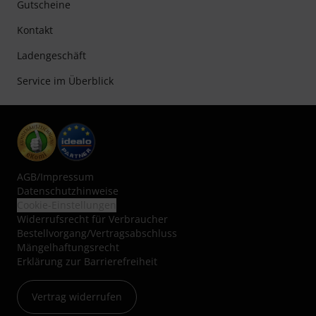
Gutscheine
Kontakt
Ladengeschäft
Service im Überblick
AGB
/
Impressum
Datenschutzhinweise
Cookie-Einstellungen
Widerrufsrecht für Verbraucher
Bestellvorgang/Vertragsabschluss
Mängelhaftungsrecht
Erklärung zur Barrierefreiheit
Vertrag widerrufen