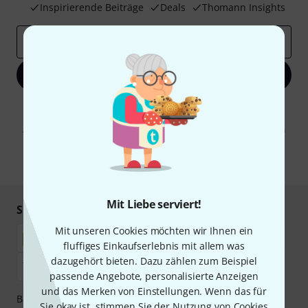
Inspirierende Beiträge
Deals
Thomann Insights
E-Mail-Adresse
*
Jetzt anmelden
Mit Klick auf „Jetzt anmelden“ stimmen Sie dem Erhalt von E-Mail-
Werbung und einer Messung des E-Mail-Nutzungsverhaltens zu. Die
Abmeldung ist jederzeit möglich. Weitere Informationen finden Sie in
unseren
Datenschutzhinweisen
.
* Pflichtfeld
Mit Liebe serviert!
Sicher einkaufen & bezahlen
Mit unseren Cookies möchten wir Ihnen ein
fluffiges Einkaufserlebnis mit allem was
dazugehört bieten. Dazu zählen zum Beispiel
passende Angebote, personalisierte Anzeigen
und das Merken von Einstellungen. Wenn das für
Bezahlen Sie vertraulich und sicher per Nachnahme,
Sie okay ist, stimmen Sie der Nutzung von Cookies