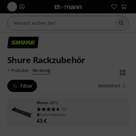
Suche 
Shure Rackzubehör
Beratung
1
Produkte
·
Filter
Beliebtheit
Shure
URT2
107
Sofort lieferbar
43
€