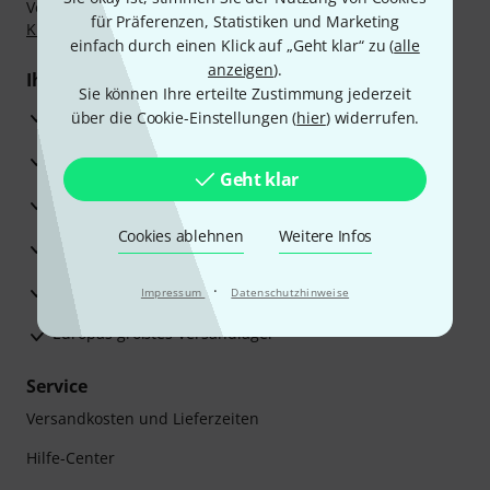
Vorkasse, PayPal, Amazon Pay,
Klarna Sofort bezahlen
,
für Präferenzen, Statistiken und Marketing
Klarna Ratenzahlung
oder Kreditkarte.
einfach durch einen Klick auf „Geht klar“ zu (
alle
anzeigen
).
Ihre Vorteile
Sie können Ihre erteilte Zustimmung jederzeit
3 Jahre Thomann Garantie
über die Cookie-Einstellungen (
hier
) widerrufen.
30 Tage Money-Back-Garantie
Geht klar
Reparaturservice
Cookies ablehnen
Weitere Infos
Beratung durch Fachexperten
Zufriedenheitsgarantie
·
Impressum
Datenschutzhinweise
Europas größtes Versandlager
Service
Versandkosten und Lieferzeiten
Hilfe-Center