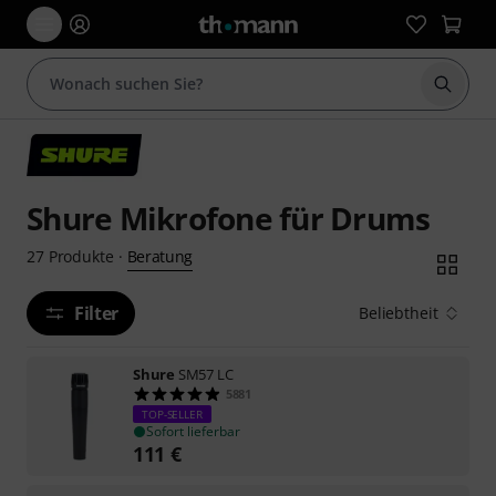
Suche 
Shure Mikrofone für Drums
Beratung
27
Produkte
·
Filter
Beliebtheit
Shure
SM57 LC
5881
TOP-SELLER
Sofort lieferbar
111
€