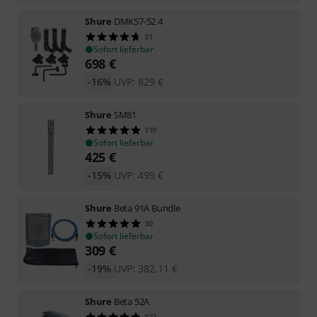
Shure
DMK57-52 4
31
Sofort lieferbar
698
€
-16%
UVP:
829
€
Shure
SM81
119
Sofort lieferbar
425
€
-15%
UVP:
499
€
Shure
Beta 91A Bundle
30
Sofort lieferbar
309
€
-19%
UVP:
382,11
€
Shure
Beta 52A
832