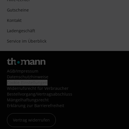
Gutscheine
Kontakt
Ladengeschäft
Service im Überblick
AGB
/
Impressum
Datenschutzhinweise
Cookie-Einstellungen
Widerrufsrecht für Verbraucher
Bestellvorgang/Vertragsabschluss
Mängelhaftungsrecht
Erklärung zur Barrierefreiheit
Vertrag widerrufen