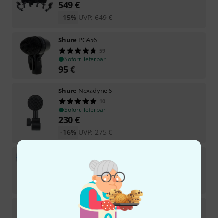
549
€
-15%
UVP:
649
€
Shure
PGA56
59
Sofort lieferbar
95
€
Shure
Nexadyne 6
10
Sofort lieferbar
230
€
-16%
UVP:
275
€
Shure
Beta 57 Set I
35
Sofort lieferbar
173
€
Shure
Nexadyne 2
8