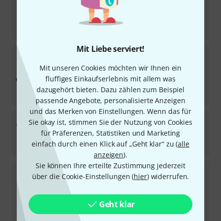
Sofort lieferbar
269
€
-16%
UVP:
319
€
Mit Liebe serviert!
Shure
PGA Drumkit 4
20
Mit unseren Cookies möchten wir Ihnen ein
Sofort lieferbar
fluffiges Einkaufserlebnis mit allem was
349
€
dazugehört bieten. Dazu zählen zum Beispiel
-10%
UVP:
389
€
passende Angebote, personalisierte Anzeigen
und das Merken von Einstellungen. Wenn das für
Shure
Beta 52A Stand Bundle
Sie okay ist, stimmen Sie der Nutzung von Cookies
für Präferenzen, Statistiken und Marketing
Sofort lieferbar
einfach durch einen Klick auf „Geht klar“ zu (
alle
265
€
anzeigen
).
Sie können Ihre erteilte Zustimmung jederzeit
Shure
Nexadyne Drum Bundle
über die Cookie-Einstellungen (
hier
) widerrufen.
Sofort lieferbar
925
€
Geht klar
-19%
UVP:
1.138
€