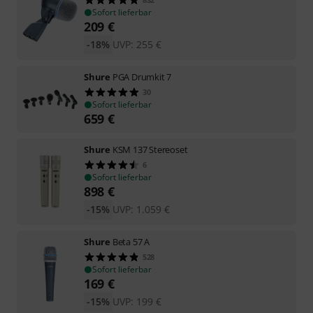
Sofort lieferbar
209
€
-18%
UVP:
255
€
Shure
PGA Drumkit 7
30
Sofort lieferbar
659
€
Shure
KSM 137 Stereoset
6
Sofort lieferbar
898
€
-15%
UVP:
1.059
€
Shure
Beta 57 A
528
Sofort lieferbar
169
€
-15%
UVP:
199
€