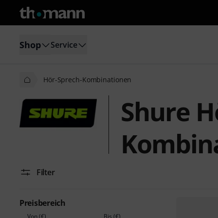
Shop
Service
Hör-Sprech-Kombinationen
Shure H
Kombin
Filter
Preisbereich
Von (€)
Bis (€)