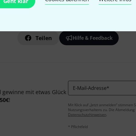
Geht klar
Gefällt Ihnen, was Sie sehen?
Teilen
Hilfe & Feedback
E-Mail-Adresse
*
 gewinne mit etwas Glück
50€
!
Mit Klick auf „Jetzt anmelden“ stimmen
Nutzungsverhaltens zu. Die Abmeldung is
Datenschutzhinweisen
.
* Pflichtfeld