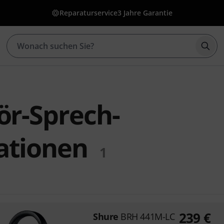
Reparaturservice
3 Jahre Garantie
Such
ör-Sprech-
ationen
1
239
€
Shure
BRH 441M-LC