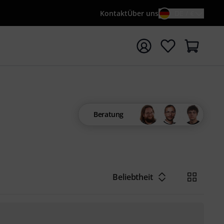
Kontakt
Über uns
DE / €
e mit Suchwort {searchTerm} starten
Beratung
Beliebtheit