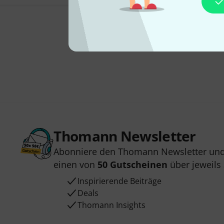
Thomann Newsletter
Abonniere den Thomann Newsletter und
einen von
50 Gutscheinen
über jeweils
Inspirierende Beiträge
Deals
Thomann Insights