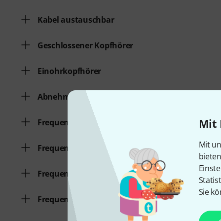
Kabel austauschbar
Geschlossener Kopfhörer
Einohrkopfhörer
Abnehmbares Kabel
Mit 
Frequenzgang Kopfhörer von
Mit un
Frequenzgang Kopfhörer bis
biete
Einste
Frequenzgang Mikrofon von
Statis
Sie kö
Frequenzgang Mikrofon bis