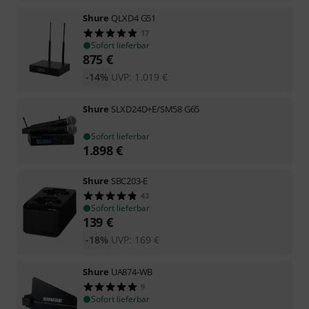
Shure
QLXD4 G51
17
Sofort lieferbar
875
€
-14%
UVP:
1.019
€
Shure
SLXD24D+E/SM58 G65
Sofort lieferbar
1.898
€
Shure
SBC203-E
43
Sofort lieferbar
139
€
-18%
UVP:
169
€
Shure
UA874-WB
9
Sofort lieferbar