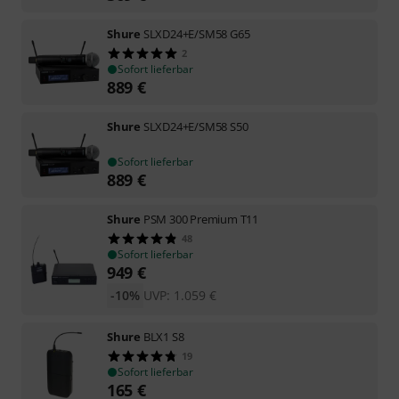
Shure
SLXD24+E/SM58 G65
2
Sofort lieferbar
889
€
Shure
SLXD24+E/SM58 S50
Sofort lieferbar
889
€
Shure
PSM 300 Premium T11
48
Sofort lieferbar
949
€
-10%
UVP:
1.059
€
Shure
BLX1 S8
19
Sofort lieferbar
165
€