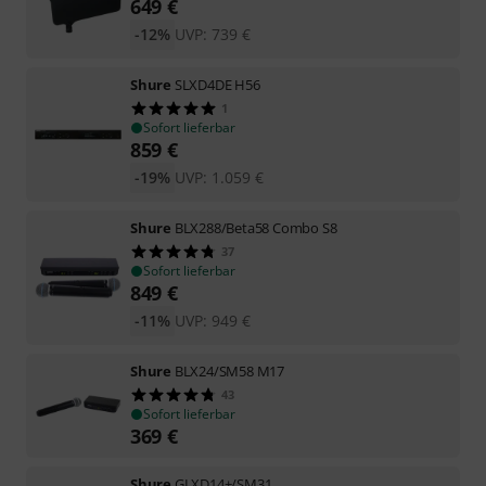
649
€
-12%
UVP:
739
€
Shure
SLXD4DE H56
1
Sofort lieferbar
859
€
-19%
UVP:
1.059
€
Shure
BLX288/Beta58 Combo S8
37
Sofort lieferbar
849
€
-11%
UVP:
949
€
Shure
BLX24/SM58 M17
43
Sofort lieferbar
369
€
Shure
GLXD14+/SM31