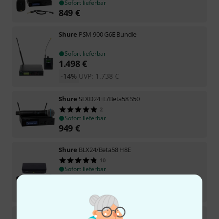
Sofort lieferbar
849
€
Shure
PSM 900 G6E Bundle
Sofort lieferbar
1.498
€
-14%
UVP:
1.738
€
Shure
SLXD24+E/Beta58 S50
2
Sofort lieferbar
949
€
Shure
BLX24/Beta58 H8E
10
Sofort lieferbar
439
€
-12%
UVP:
499
€
Shure
QLXD2/Beta58 K51