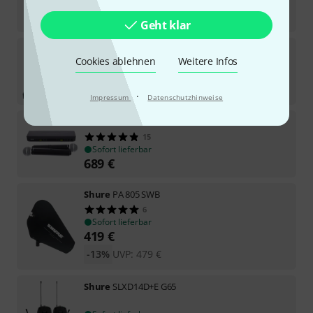
-14%
UVP:
569
€
Geht klar
Shure
SLXD4Q+E Beta58 S50 Bundle
Cookies ablehnen
Weitere Infos
Sofort lieferbar
4.245
€
·
Impressum
Datenschutzhinweise
Shure
BLX288/SM58 Combo T11
15
Sofort lieferbar
689
€
Shure
PA 805 SWB
6
Sofort lieferbar
419
€
-13%
UVP:
479
€
Shure
SLXD14D+E G65