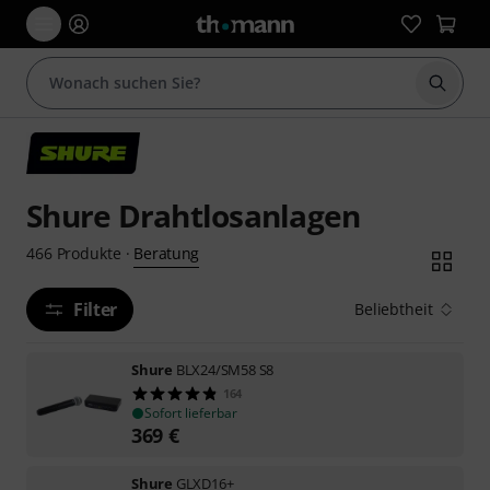
Suche 
Shure Drahtlosanlagen
Beratung
466
Produkte
·
Filter
Beliebtheit
Shure
BLX24/SM58 S8
164
Sofort lieferbar
369
€
Shure
GLXD16+