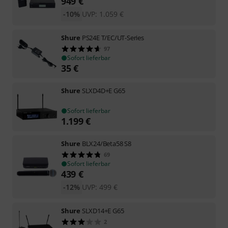
949
€
-10%
UVP:
1.059
€
Shure
PS24E T/EC/UT-Series
97
Sofort lieferbar
35
€
Shure
SLXD4D+E G65
Sofort lieferbar
1.199
€
Shure
BLX24/Beta58 S8
69
Sofort lieferbar
439
€
-12%
UVP:
499
€
Shure
SLXD14+E G65
2