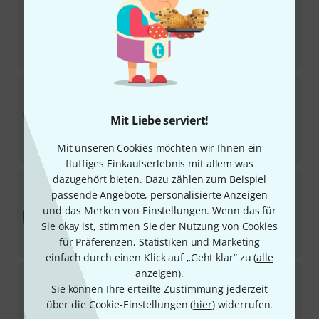
9
Sofort lieferbar
555
€
-13%
UVP:
639
€
Shure
UA844+SWB-E
11
Sofort lieferbar
Mit Liebe serviert!
869
€
-16%
UVP:
1.029
€
Mit unseren Cookies möchten wir Ihnen ein
fluffiges Einkaufserlebnis mit allem was
dazugehört bieten. Dazu zählen zum Beispiel
Shure
BLX14R/SM35 S8
passende Angebote, personalisierte Anzeigen
7
Sofort lieferbar
und das Merken von Einstellungen. Wenn das für
589
€
Sie okay ist, stimmen Sie der Nutzung von Cookies
-13%
UVP:
679
€
für Präferenzen, Statistiken und Marketing
einfach durch einen Klick auf „Geht klar“ zu (
alle
anzeigen
).
Shure
QLXD1 H51
Sie können Ihre erteilte Zustimmung jederzeit
7
Sofort lieferbar
über die Cookie-Einstellungen (
hier
) widerrufen.
489
€