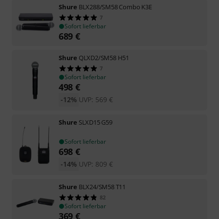
Shure
BLX288/SM58 Combo K3E
7
Sofort lieferbar
689
€
Shure
QLXD2/SM58 H51
7
Sofort lieferbar
498
€
-12%
UVP:
569
€
Shure
SLXD15 G59
Sofort lieferbar
698
€
-14%
UVP:
809
€
Shure
BLX24/SM58 T11
82
Sofort lieferbar
369
€