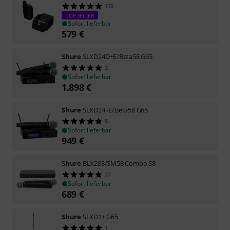
173
TOP-SELLER
Sofort lieferbar
579
€
Shure
SLXD24D+E/Beta58 G65
2
Sofort lieferbar
1.898
€
Shure
SLXD24+E/Beta58 G65
5
Sofort lieferbar
949
€
Shure
BLX288/SM58 Combo S8
37
Sofort lieferbar
689
€
Shure
SLXD1+ G65
1