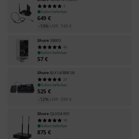
2
Sofort lieferbar
649
€
-13%
UVP:
749
€
Shure
SB903
45
Sofort lieferbar
57
€
Shure
BLX14/B98 S8
27
Sofort lieferbar
525
€
-12%
UVP:
599
€
Shure
QLXD4 K51
10
Sofort lieferbar
875
€