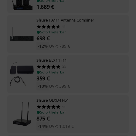
Sofort lieferbar
1.689
€
Shure
PA411 Antenna Combiner
11
Sofort lieferbar
698
€
-12%
UVP:
789
€
Shure
BLX14 T11
33
Sofort lieferbar
359
€
-10%
UVP:
399
€
Shure
QLXD4 H51
11
Sofort lieferbar
875
€
-14%
UVP:
1.019
€