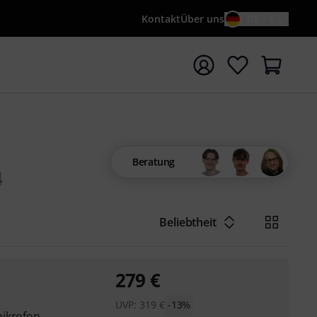
Kontakt
Über uns
DE / €
e mit Suchwort {searchTerm} starten
Beratung
4
Beliebtheit
279
€
UVP:
319
€
-13%
mikrofon