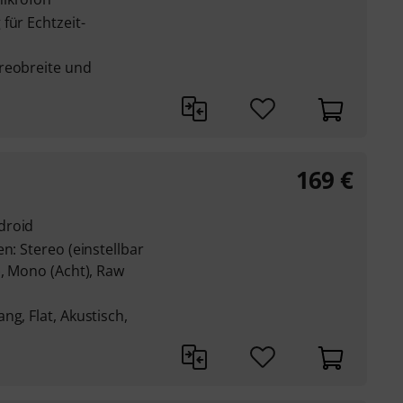
für Echtzeit-
reobreite und
169
€
droid
n: Stereo (einstellbar
), Mono (Acht), Raw
ng, Flat, Akustisch,