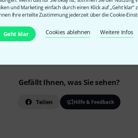
llungen. Wenn das für Sie okay ist, stimmen Sie der Nutzung 
Richtcharakteristik: Kugel
tiken und Marketing einfach durch einen Klick auf „Geht klar“ z
Sofort lieferbar
nnen Ihre erteilte Zustimmung jederzeit über die Cookie-Einst
Cookies ablehnen
Weitere Infos
Geht klar
Kostenloser Versand ab 2
Alle Preise inkl. MwSt.
Gefällt Ihnen, was Sie sehen?
Teilen
Hilfe & Feedback