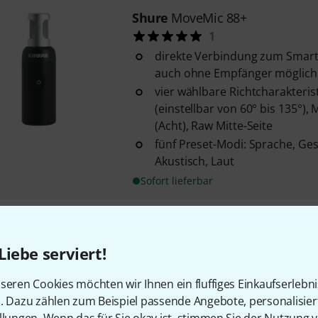
Shure
MoveMic 88+
1
direkte Verbindung zum Smart
auch ohne Empfänger möglich
vier wählbare Richtcharakteris
(einstellbar von 60° bis 135°),
(Acht), Raw Mitte-Seite
fünf Preset-Modi: Sprache, Ges
Akustisch, Laut
Sofort lieferbar
Shure
MoveMic One B-Stock
Liebe serviert!
kompaktes Komplettsystem be
MoveMic Lav und einem MoveM
seren Cookies möchten wir Ihnen ein fluffiges Einkaufserlebn
direkte Verbindung zum Smart
n. Dazu zählen zum Beispiel passende Angebote, personalisie
ohne Empfänger möglich