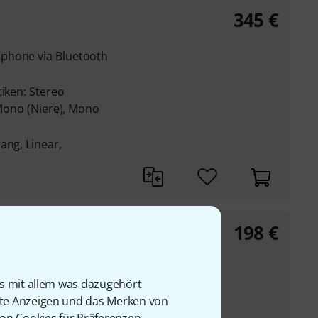
345
€
phone via Bluetooth
tiken: Stereo
 Mono (Niere), Mono
ang, Linear,
198
€
stehend aus einem
ic Charger
is mit allem was dazugehört
phone via Bluetooth
rte Anzeigen und das Merken von