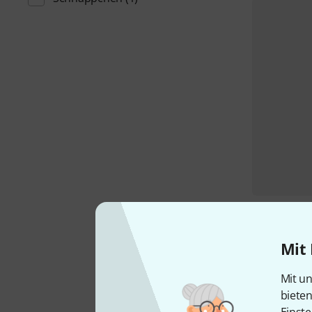
Mit 
Mit un
biete