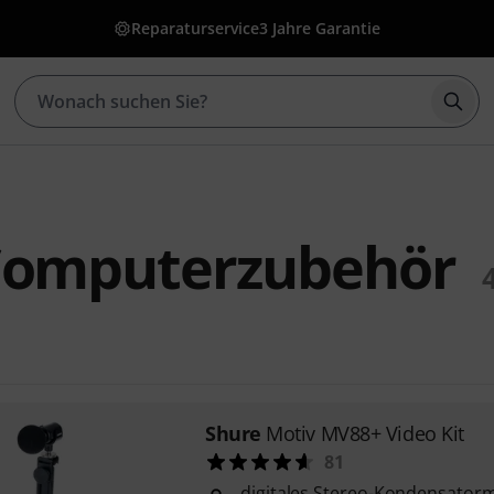
Reparaturservice
3 Jahre Garantie
Such
Computerzubehör
Shure
Motiv MV88+ Video Kit
81
digitales Stereo-Kondensator