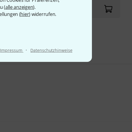
von Cookies für Präferenzen,
u (
alle anzeigen
).
ellungen (
hier
) widerrufen.
9 €
·
Impressum
Datenschutzhinweise