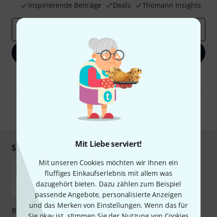
Inspirierende Beiträge
Deals
Thomann Insights
E-Mail-Adresse
*
Jetzt anmelden
Mit Klick auf „Jetzt anmelden“ stimmen Sie dem Erhalt von E-Mail-
Werbung und einer Messung des E-Mail-Nutzungsverhaltens zu. Die
Abmeldung ist jederzeit möglich. Weitere Informationen finden Sie in
unseren
Datenschutzhinweisen
.
* Pflichtfeld
Mit Liebe serviert!
Sicher einkaufen & bezahlen
Mit unseren Cookies möchten wir Ihnen ein
fluffiges Einkaufserlebnis mit allem was
dazugehört bieten. Dazu zählen zum Beispiel
passende Angebote, personalisierte Anzeigen
und das Merken von Einstellungen. Wenn das für
Bezahlen Sie vertraulich und sicher per Nachnahme,
Sie okay ist, stimmen Sie der Nutzung von Cookies