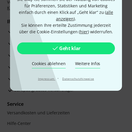
Vorkasse, PayPal, Amazon Pay,
Klarna Sofort bezahlen
,
für Präferenzen, Statistiken und Marketing
Klarna Ratenzahlung
oder Kreditkarte.
einfach durch einen Klick auf „Geht klar“ zu (
alle
anzeigen
).
Ihre Vorteile
Sie können Ihre erteilte Zustimmung jederzeit
3 Jahre Thomann Garantie
über die Cookie-Einstellungen (
hier
) widerrufen.
30 Tage Money-Back-Garantie
Geht klar
Reparaturservice
Cookies ablehnen
Weitere Infos
Beratung durch Fachexperten
Zufriedenheitsgarantie
·
Impressum
Datenschutzhinweise
Europas größtes Versandlager
Service
Versandkosten und Lieferzeiten
Hilfe-Center