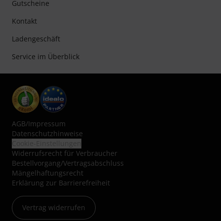
Gutscheine
Kontakt
Ladengeschäft
Service im Überblick
AGB
/
Impressum
Datenschutzhinweise
Cookie-Einstellungen
Widerrufsrecht für Verbraucher
Bestellvorgang/Vertragsabschluss
Mängelhaftungsrecht
Erklärung zur Barrierefreiheit
Vertrag widerrufen