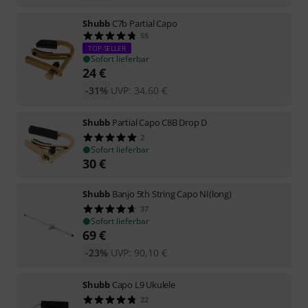
Shubb
C7b Partial Capo
55
TOP-SELLER
Sofort lieferbar
24
€
-31%
UVP:
34,60
€
Shubb
Partial Capo C8B Drop D
2
Sofort lieferbar
30
€
Shubb
Banjo 5th String Capo NI(long)
37
Sofort lieferbar
69
€
-23%
UVP:
90,10
€
Shubb
Capo L9 Ukulele
22