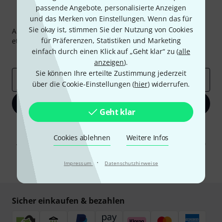
passende Angebote, personalisierte Anzeigen
Thomann Newsletter
und das Merken von Einstellungen. Wenn das für
Sie okay ist, stimmen Sie der Nutzung von Cookies
Abonniere den Thomann Newsletter und gewinne mit
für Präferenzen, Statistiken und Marketing
etwas Glück einen von
50 Gutscheinen
über jeweils
50€
!
einfach durch einen Klick auf „Geht klar“ zu (
alle
Inspirierende Beiträge
Deals
Thomann Insights
anzeigen
).
Sie können Ihre erteilte Zustimmung jederzeit
E-Mail-Adresse
*
über die Cookie-Einstellungen (
hier
) widerrufen.
Jetzt anmelden
Geht klar
Mit Klick auf „Jetzt anmelden“ stimmen Sie dem Erhalt von E-Mail-
Werbung und einer Messung des E-Mail-Nutzungsverhaltens zu. Die
Cookies ablehnen
Weitere Infos
Abmeldung ist jederzeit möglich. Weitere Informationen finden Sie in
unseren
Datenschutzhinweisen
.
·
Impressum
Datenschutzhinweise
* Pflichtfeld
Sicher einkaufen & bezahlen