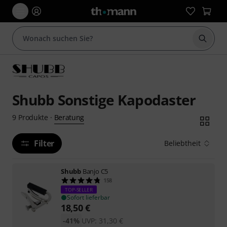
Suche 
Shubb Sonstige Kapodaster
Beratung
9
Produkte
·
Filter
Beliebtheit
Shubb
Banjo C5
158
TOP-SELLER
Sofort lieferbar
18,50
€
-41%
UVP:
31,30
€