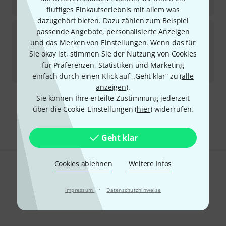
-5%
30-Tage-Bestpreis
:
315
€
fluffiges Einkaufserlebnis mit allem was
dazugehört bieten. Dazu zählen zum Beispiel
Showtec
LED Par 64 Short Q4-18 B-Stock
passende Angebote, personalisierte Anzeigen
1
und das Merken von Einstellungen. Wenn das für
Sofort lieferbar
Sie okay ist, stimmen Sie der Nutzung von Cookies
169
€
für Präferenzen, Statistiken und Marketing
-6%
30-Tage-Bestpreis
:
179
€
einfach durch einen Klick auf „Geht klar“ zu (
alle
anzeigen
).
Sie können Ihre erteilte Zustimmung jederzeit
Kostenloser Versand ab 29 €
über die Cookie-Einstellungen (
hier
) widerrufen.
Alle Preise inkl. MwSt.
Geht klar
Cookies ablehnen
Weitere Infos
Gefällt Ihnen, was Sie sehen?
·
Impressum
Datenschutzhinweise
Teilen
Hilfe & Feedback