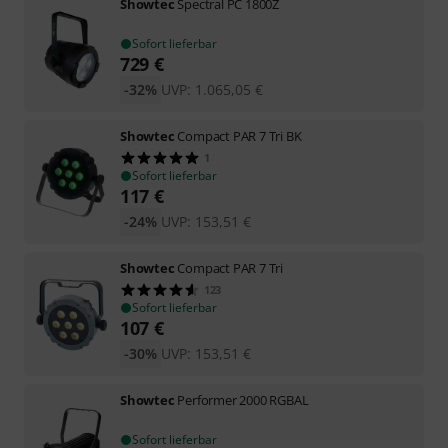
Showtec
Spectral PC 1800Z
Sofort lieferbar
729
€
-32%
UVP:
1.065,05
€
Showtec
Compact PAR 7 Tri BK
1
Sofort lieferbar
117
€
-24%
UVP:
153,51
€
Showtec
Compact PAR 7 Tri
123
Sofort lieferbar
107
€
-30%
UVP:
153,51
€
Showtec
Performer 2000 RGBAL
Sofort lieferbar