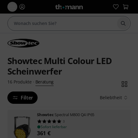
Suche 
Showtec Multi Colour LED
Scheinwerfer
Beratung
16
Produkte
·
Filter
Beliebtheit
Showtec
Spectral M800 Q4 IP65
3
Sofort lieferbar
361
€