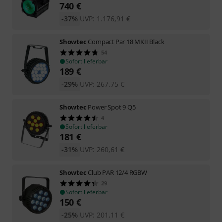
740
€
-37%
UVP:
1.176,91
€
Showtec
Compact Par 18 MKII Black
54
Sofort lieferbar
189
€
-29%
UVP:
267,75
€
Showtec
Power Spot 9 Q5
4
Sofort lieferbar
181
€
-31%
UVP:
260,61
€
Showtec
Club PAR 12/4 RGBW
29
Sofort lieferbar
150
€
-25%
UVP:
201,11
€