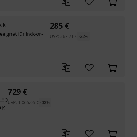
285
€
ck
geeignet für Indoor-
UVP:
367,71
€
-22%
729
€
 LED
UVP:
1.065,05
€
-32%
0 K