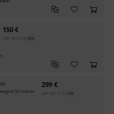
kabel
150
€
UVP:
201,11
€
-25%
Ds
299
€
ite
geeignet für Indoor-
UVP:
367,71
€
-19%