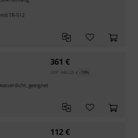
 mit TR-512
361
€
UVP:
446,25
€
-19%
wasserdicht, geeignet
112
€