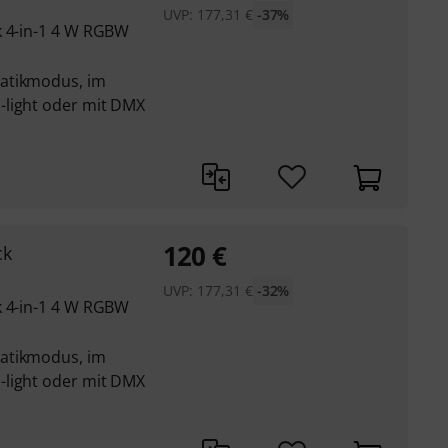
UVP:
177,31
€
-37%
k 4-in-1 4 W RGBW
atikmodus, im
-light oder mit DMX
120
€
ck
UVP:
177,31
€
-32%
k 4-in-1 4 W RGBW
atikmodus, im
-light oder mit DMX