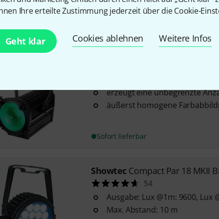
gesteuert werden als auch mus
nnen Ihre erteilte Zustimmung jederzeit über die Cookie-Einst
funktionieren
Sofort lieferbar
Cookies ablehnen
Weitere Infos
Geht klar
Showtec
Performer 2000 RGBAL
ideal für Theater, Schauspiel
erzeugt eine unbegrenzte Anz
äußerst homogene Farbabbil
Sofort lieferbar
Showtec
Compact Par 18 MKII B
54
Ausgabe: Lux @1m: 9600, Lux 
Max. Abstand: 10 m