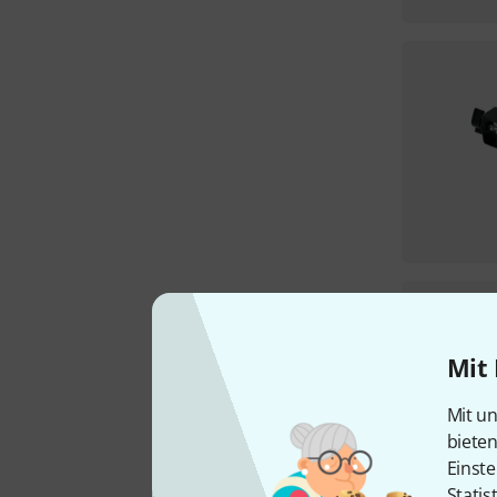
Mit 
Mit un
biete
Einste
Statis