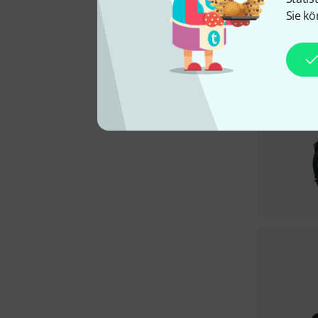
Sie kö