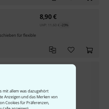
8,90
€
UVP:
11,60
€
-23%
schieben für flexible
107
€
UVP:
153,51
€
-30%
-1-RGB-Farbmischung
r perfekten Mischung
is mit allem was dazugehört
ls auch bei der
rte Anzeigen und das Merken von
von Cookies für Präferenzen,
- kann sowohl DMX-
u (
alle anzeigen
).