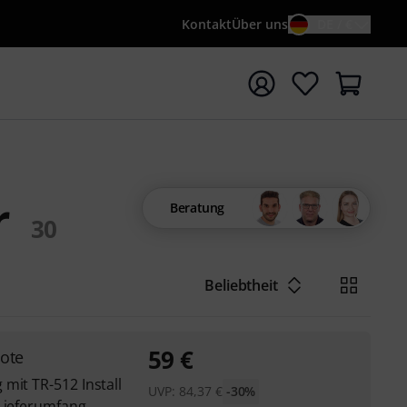
Kontakt
Über uns
DE / €
e mit Suchwort {searchTerm} starten
r
Beratung
30
Beliebtheit
59
€
ote
mit TR-512 Install
UVP:
84,37
€
-30%
 Lieferumfang