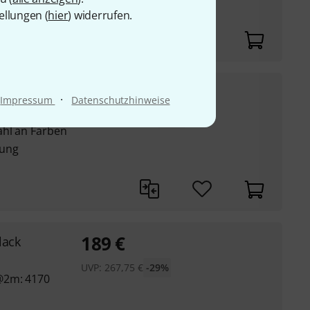
ikgetaktet
ellungen (
hier
) widerrufen.
740
€
·
Impressum
Datenschutzhinweise
 und große Bühnen
UVP:
1.176,91
€
-37%
ahl an Farben
dung
189
€
lack
UVP:
267,75
€
-29%
@2m: 4170