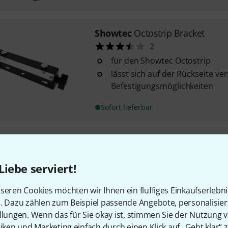
Showtec
Octostrip Bracket
2
für den Showtec Octostrip
lässt sich auf der Rückseite ver
Befestigungsmöglichkeiten
Sofort lieferbar
Showtec
Compact PAR 7 Tri
123
Liebe serviert!
liefert eine vollständige 3-in
mit kräftigen Farben und eine
seren Cookies möchten wir Ihnen ein fluffiges Einkaufserlebn
spart sowohl beim Transport a
n. Dazu zählen zum Beispiel passende Angebote, personalisie
Verwendung viel Platz
llungen. Wenn das für Sie okay ist, stimmen Sie der Nutzung 
vollständig digital steuerbar 
tiken und Marketing einfach durch einen Klick auf „Geht klar“ z