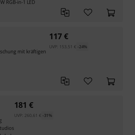
3 W RGB-in-1 LED
117
€
UVP:
153,51
€
-24%
schung mit kräftigen
181
€
UVP:
260,61
€
-31%
g
studios