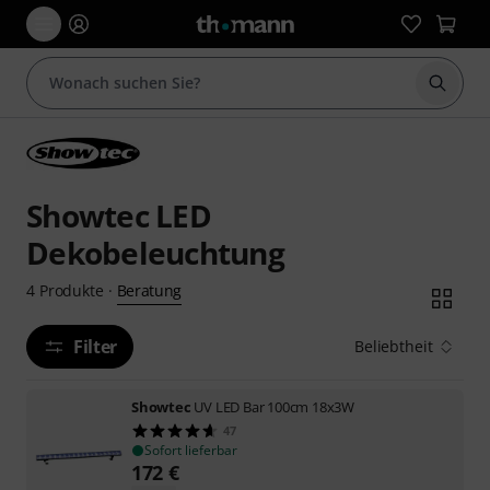
Suche 
Showtec LED
Dekobeleuchtung
Beratung
4
Produkte
·
Filter
Beliebtheit
Showtec
UV LED Bar 100cm 18x3W
47
Sofort lieferbar
172
€