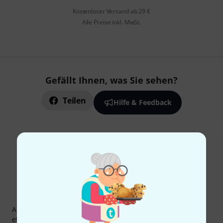
Kostenloser Versand ab 29 €
Alle Preise inkl. MwSt.
Gefällt Ihnen, was Sie sehen?
Teilen
Hilfe & Feedback
Thomann Newsletter
Abonniere den Thomann Newsletter und gewinne mit
etwas Glück einen von
50 Gutscheinen
über jeweils
50€
!