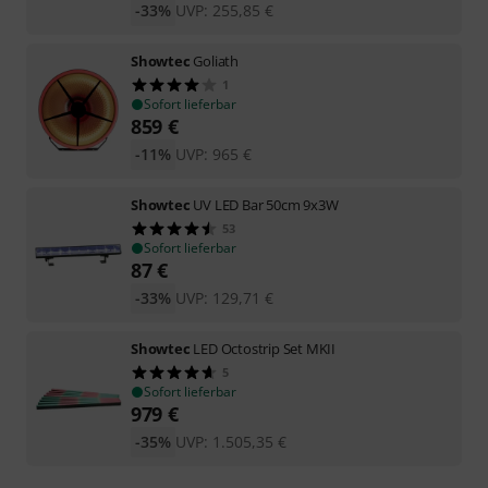
-33%
UVP:
255,85
€
Showtec
Goliath
1
Sofort lieferbar
859
€
-11%
UVP:
965
€
Showtec
UV LED Bar 50cm 9x3W
53
Sofort lieferbar
87
€
-33%
UVP:
129,71
€
Showtec
LED Octostrip Set MKII
5
Sofort lieferbar
979
€
-35%
UVP:
1.505,35
€