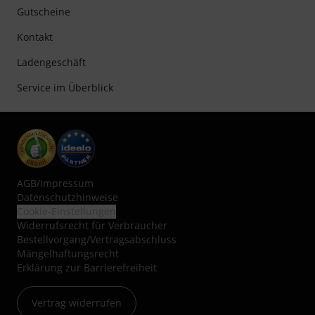
Gutscheine
Kontakt
Ladengeschäft
Service im Überblick
AGB
/
Impressum
Datenschutzhinweise
Cookie-Einstellungen
Widerrufsrecht für Verbraucher
Bestellvorgang/Vertragsabschluss
Mängelhaftungsrecht
Erklärung zur Barrierefreiheit
Vertrag widerrufen