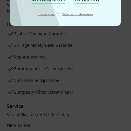
Vorkasse, PayPal, Amazon Pay,
Klarna Sofort bezahlen
,
Klarna Ratenzahlung
oder Kreditkarte.
·
Impressum
Datenschutzhinweise
Ihre Vorteile
3 Jahre Thomann Garantie
30 Tage Money-Back-Garantie
Reparaturservice
Beratung durch Fachexperten
Zufriedenheitsgarantie
Europas größtes Versandlager
Service
Versandkosten und Lieferzeiten
Hilfe-Center