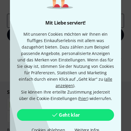
Inspirierende Beiträge
Deals
Thomann Insights
E-Mail-Adresse
*
Mit Liebe serviert!
Mit unseren Cookies möchten wir Ihnen ein
Jetzt anmelden
fluffiges Einkaufserlebnis mit allem was
dazugehört bieten. Dazu zählen zum Beispiel
Mit Klick auf „Jetzt anmelden“ stimmen Sie dem Erhalt von E-Mail-
passende Angebote, personalisierte Anzeigen
Werbung und einer Messung des E-Mail-Nutzungsverhaltens zu. Die
Abmeldung ist jederzeit möglich. Weitere Informationen finden Sie in
und das Merken von Einstellungen. Wenn das für
unseren
Datenschutzhinweisen
.
Sie okay ist, stimmen Sie der Nutzung von Cookies
* Pflichtfeld
für Präferenzen, Statistiken und Marketing
einfach durch einen Klick auf „Geht klar“ zu (
alle
anzeigen
).
Sicher einkaufen & bezahlen
Sie können Ihre erteilte Zustimmung jederzeit
über die Cookie-Einstellungen (
hier
) widerrufen.
Geht klar
Bezahlen Sie vertraulich und sicher per Nachnahme,
Cookies ablehnen
Weitere Infos