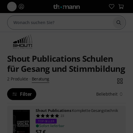
Suche 
Shout Publications Schulen
für Gesang und Stimmbildung
Beratung
2
Produkte
·
Filter
Beliebtheit
Shout Publications
Komplette Gesangstechnik
23
TOP-SELLER
Sofort lieferbar
57
€