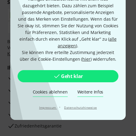
Sicher einkaufen & bezahlen
dazugehört bieten. Dazu zählen zum Beispiel
passende Angebote, personalisierte Anzeigen
und das Merken von Einstellungen. Wenn das für
Sie okay ist, stimmen Sie der Nutzung von Cookies
für Präferenzen, Statistiken und Marketing
einfach durch einen Klick auf „Geht klar“ zu (
alle
Bezahlen Sie vertraulich und sicher per Nachnahme,
anzeigen
).
Vorkasse, PayPal, Amazon Pay,
Klarna Sofort bezahlen
,
Sie können Ihre erteilte Zustimmung jederzeit
Klarna Ratenzahlung
oder Kreditkarte.
über die Cookie-Einstellungen (
hier
) widerrufen.
Ihre Vorteile
Geht klar
3 Jahre Thomann Garantie
30 Tage Money-Back-Garantie
Cookies ablehnen
Weitere Infos
Reparaturservice
·
Impressum
Datenschutzhinweise
Beratung durch Fachexperten
Zufriedenheitsgarantie