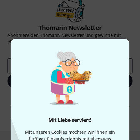
Thomann Newsletter
Abonniere den Thomann Newsletter und gewinne mit
etwas Glück einen von
50 Gutscheinen
über jeweils
50€
!
Inspirierende Beiträge
Deals
Thomann Insights
E-Mail-Adresse
*
Jetzt anmelden
Mit Klick auf „Jetzt anmelden“ stimmen Sie dem Erhalt von E-Mail-
Werbung und einer Messung des E-Mail-Nutzungsverhaltens zu. Die
Abmeldung ist jederzeit möglich. Weitere Informationen finden Sie in
unseren
Datenschutzhinweisen
.
Mit Liebe serviert!
* Pflichtfeld
Mit unseren Cookies möchten wir Ihnen ein
fluffiges Einkaufserlebnis mit allem was