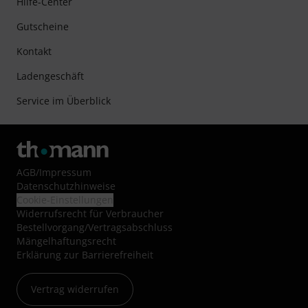
Hilfe-Center
Gutscheine
Kontakt
Ladengeschäft
Service im Überblick
AGB
/
Impressum
Datenschutzhinweise
Cookie-Einstellungen
Widerrufsrecht für Verbraucher
Bestellvorgang/Vertragsabschluss
Mängelhaftungsrecht
Erklärung zur Barrierefreiheit
Vertrag widerrufen