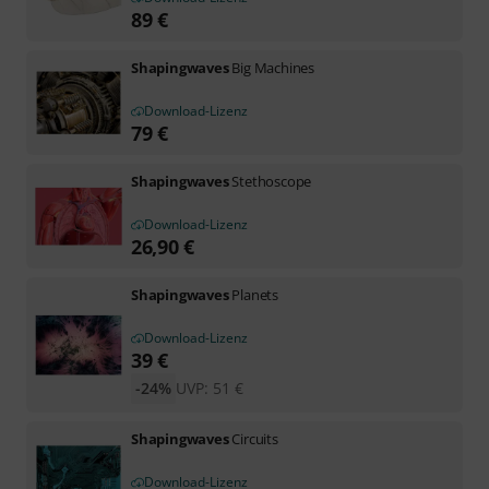
89
€
Shapingwaves
Big Machines
Download-Lizenz
79
€
Shapingwaves
Stethoscope
Download-Lizenz
26,90
€
Shapingwaves
Planets
Download-Lizenz
39
€
-24%
UVP:
51
€
Shapingwaves
Circuits
Download-Lizenz