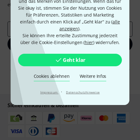
und das Merken von Einstellungen. Wenn das für
etwas Glück einen von
50 Gutscheinen
über jeweils
50€
!
Sie okay ist, stimmen Sie der Nutzung von Cookies
Inspirierende Beiträge
Deals
Thomann Insights
für Präferenzen, Statistiken und Marketing
einfach durch einen Klick auf „Geht klar“ zu (
alle
anzeigen
).
E-Mail-Adresse
*
Sie können Ihre erteilte Zustimmung jederzeit
über die Cookie-Einstellungen (
hier
) widerrufen.
Jetzt anmelden
Mit Klick auf „Jetzt anmelden“ stimmen Sie dem Erhalt von E-Mail-
Geht klar
Werbung und einer Messung des E-Mail-Nutzungsverhaltens zu. Die
Abmeldung ist jederzeit möglich. Weitere Informationen finden Sie in
unseren
Datenschutzhinweisen
.
Cookies ablehnen
Weitere Infos
* Pflichtfeld
·
Impressum
Datenschutzhinweise
Sicher einkaufen & bezahlen