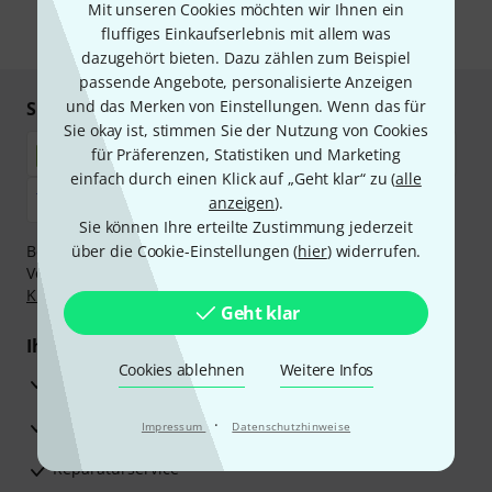
Mit unseren Cookies möchten wir Ihnen ein
fluffiges Einkaufserlebnis mit allem was
* Pflichtfeld
dazugehört bieten. Dazu zählen zum Beispiel
passende Angebote, personalisierte Anzeigen
und das Merken von Einstellungen. Wenn das für
Sicher einkaufen & bezahlen
Sie okay ist, stimmen Sie der Nutzung von Cookies
für Präferenzen, Statistiken und Marketing
einfach durch einen Klick auf „Geht klar“ zu (
alle
anzeigen
).
Sie können Ihre erteilte Zustimmung jederzeit
Bezahlen Sie vertraulich und sicher per Nachnahme,
über die Cookie-Einstellungen (
hier
) widerrufen.
Vorkasse, PayPal, Amazon Pay,
Klarna Sofort bezahlen
,
Klarna Ratenzahlung
oder Kreditkarte.
Geht klar
Ihre Vorteile
Cookies ablehnen
Weitere Infos
3 Jahre Thomann Garantie
30 Tage Money-Back-Garantie
·
Impressum
Datenschutzhinweise
Reparaturservice