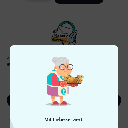
Thomann Newsletter
Abonniere den Thomann Newsletter und gewinne mit
etwas Glück einen von
50 Gutscheinen
über jeweils
50€
!
Inspirierende Beiträge
Deals
Thomann Insights
E-Mail-Adresse
*
Jetzt anmelden
Mit Klick auf „Jetzt anmelden“ stimmen Sie dem Erhalt von E-Mail-
Werbung und einer Messung des E-Mail-Nutzungsverhaltens zu. Die
Mit Liebe serviert!
Abmeldung ist jederzeit möglich. Weitere Informationen finden Sie in
unseren
Datenschutzhinweisen
.