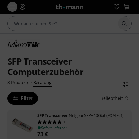
Suche 
SFP Transceiver
Computerzubehör
Beratung
3
Produkte
·
Filter
Beliebtheit
SFP Transceiver
Netgear SFP+ 10Gbit (AXM761)
1
Sofort lieferbar
73
€