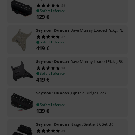
58
Sofort lieferbar
129
€
Seymour Duncan
Dave Murray Loaded Pickg. PL
27
Sofort lieferbar
419
€
Seymour Duncan
Dave Murray Loaded Pickg. BK
20
Sofort lieferbar
419
€
Seymour Duncan
JB Jr Tele Bridge Black
Sofort lieferbar
139
€
Seymour Duncan
Nazgul/Sentient 6 Set BK
39