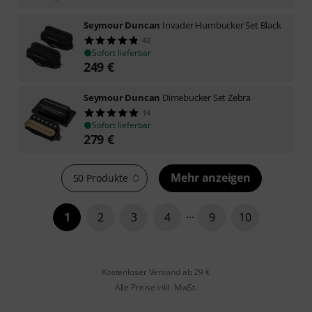
Seymour Duncan
Invader Humbucker Set Black
42
Sofort lieferbar
249
€
Seymour Duncan
Dimebucker Set Zebra
14
Sofort lieferbar
279
€
Mehr anzeigen
50 Produkte
1
2
3
4
9
10
Kostenloser Versand ab 29 €
Alle Preise inkl. MwSt.