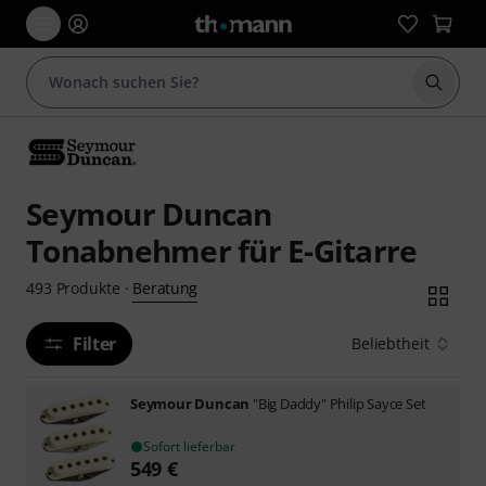
Suche 
Seymour Duncan
Tonabnehmer für E-Gitarre
Beratung
493
Produkte
·
Filter
Beliebtheit
Seymour Duncan
"Big Daddy" Philip Sayce Set
Sofort lieferbar
549
€