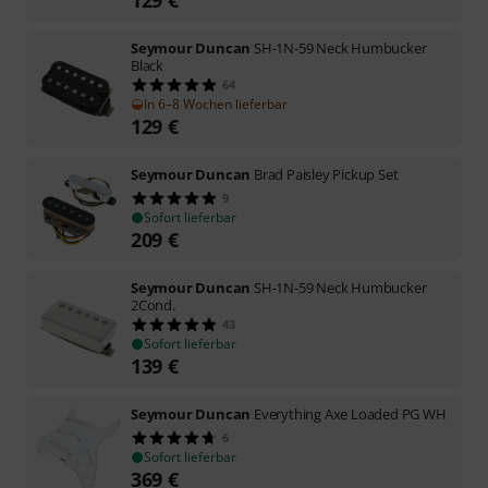
Seymour Duncan
SH-1N-59 Neck Humbucker
Black
64
In 6–8 Wochen lieferbar
129
€
Seymour Duncan
Brad Paisley Pickup Set
9
Sofort lieferbar
209
€
Seymour Duncan
SH-1N-59 Neck Humbucker
2Cond.
43
Sofort lieferbar
139
€
Seymour Duncan
Everything Axe Loaded PG WH
6
Sofort lieferbar
369
€