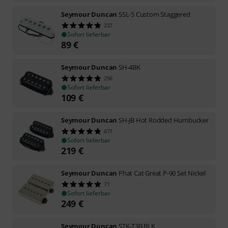
Seymour Duncan
SSL-5 Custom Staggered
237
Sofort lieferbar
89
€
Seymour Duncan
SH-4BK
256
Sofort lieferbar
109
€
Seymour Duncan
SH-JB Hot Rodded Humbucker
677
Sofort lieferbar
219
€
Seymour Duncan
Phat Cat Great P-90 Set Nickel
71
Sofort lieferbar
249
€
Seymour Duncan
STK-T3B BLK