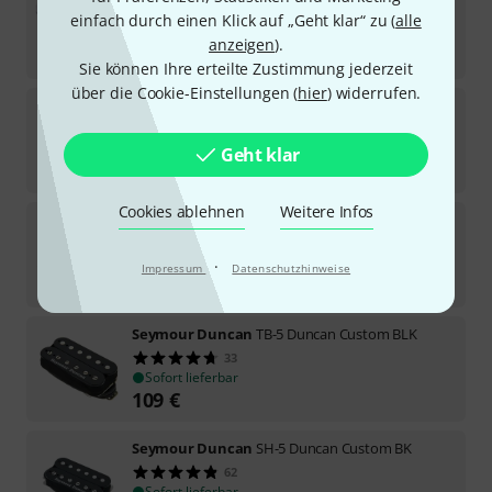
95
einfach durch einen Klick auf „Geht klar“ zu (
alle
Sofort lieferbar
anzeigen
).
89
€
Sie können Ihre erteilte Zustimmung jederzeit
über die Cookie-Einstellungen (
hier
) widerrufen.
Seymour Duncan
TB-4 Zebra
44
Sofort lieferbar
Geht klar
109
€
Cookies ablehnen
Weitere Infos
Seymour Duncan
Black Winter Rails Set
Sofort lieferbar
·
Impressum
Datenschutzhinweise
279
€
Seymour Duncan
TB-5 Duncan Custom BLK
33
Sofort lieferbar
109
€
Seymour Duncan
SH-5 Duncan Custom BK
62
Sofort lieferbar