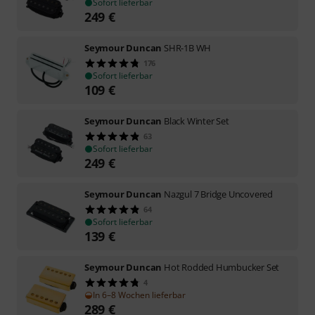
Sofort lieferbar
249
€
Seymour Duncan
SHR-1B WH
176
Sofort lieferbar
109
€
Seymour Duncan
Black Winter Set
63
Sofort lieferbar
249
€
Seymour Duncan
Nazgul 7 Bridge Uncovered
64
Sofort lieferbar
139
€
Seymour Duncan
Hot Rodded Humbucker Set
4
In 6–8 Wochen lieferbar
289
€