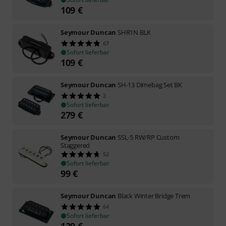
109
€
Seymour Duncan
SHR1N BLK
67
Sofort lieferbar
109
€
Seymour Duncan
SH-13 Dimebag Set BK
2
Sofort lieferbar
279
€
Seymour Duncan
SSL-5 RW/RP Custom
Staggered
52
Sofort lieferbar
99
€
Seymour Duncan
Black Winter Bridge Trem
64
Sofort lieferbar
129
€