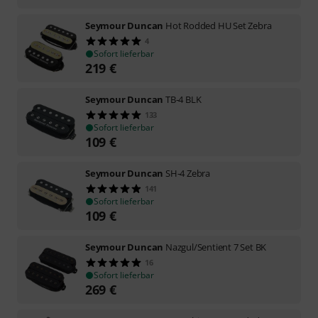
Seymour Duncan
Hot Rodded HU Set Zebra
4
Sofort lieferbar
219
€
Seymour Duncan
TB-4 BLK
133
Sofort lieferbar
109
€
Seymour Duncan
SH-4 Zebra
141
Sofort lieferbar
109
€
Seymour Duncan
Nazgul/Sentient 7 Set BK
16
Sofort lieferbar
269
€