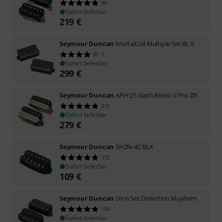
90
Sofort lieferbar
219
€
Seymour Duncan
MortalCoil Multiple Set BL 6
1
Sofort lieferbar
299
€
Seymour Duncan
APH-2S Slash Alnico II Pro ZB
373
Sofort lieferbar
279
€
Seymour Duncan
SH2N-4C BLK
172
Sofort lieferbar
109
€
Seymour Duncan
SH-6 Set Distortion Mayhem
184
Sofort lieferbar