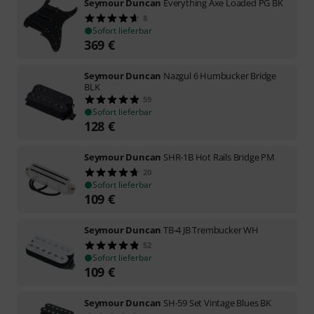
Seymour Duncan
Everything Axe Loaded PG BK
8
Sofort lieferbar
369
€
Seymour Duncan
Nazgul 6 Humbucker Bridge
BLK
59
Sofort lieferbar
128
€
Seymour Duncan
SHR-1B Hot Rails Bridge PM
20
Sofort lieferbar
109
€
Seymour Duncan
TB-4 JB Trembucker WH
52
Sofort lieferbar
109
€
Seymour Duncan
SH-59 Set Vintage Blues BK