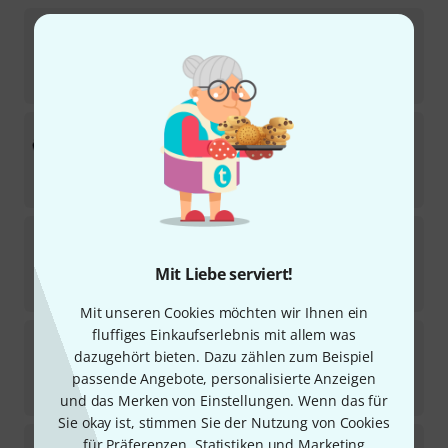
Seymour Duncan
SHR-1B Hot Rails Bridge CR
6
Sofort lieferbar
109
€
Seymour Duncan
SHR-1B BLK
102
Sofort lieferbar
109
€
Seymour Duncan
SH6B BLK
153
Sofort lieferbar
Mit Liebe serviert!
109
€
Mit unseren Cookies möchten wir Ihnen ein
fluffiges Einkaufserlebnis mit allem was
Seymour Duncan
Pegasus Sentient 6 Set Black
dazugehört bieten. Dazu zählen zum Beispiel
31
Sofort lieferbar
passende Angebote, personalisierte Anzeigen
249
€
und das Merken von Einstellungen. Wenn das für
Sie okay ist, stimmen Sie der Nutzung von Cookies
Seymour Duncan
SSL-1 WH
für Präferenzen, Statistiken und Marketing