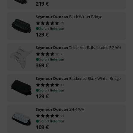
219
€
Seymour Duncan
Black Winter Bridge
69
Sofort lieferbar
129
€
Seymour Duncan
Triple Hot Rails Loaded PG WH
2
Sofort lieferbar
369
€
Seymour Duncan
Blackened Black Winter Bridge
12
Sofort lieferbar
129
€
Seymour Duncan
SH-4 WH
91
Sofort lieferbar
109
€