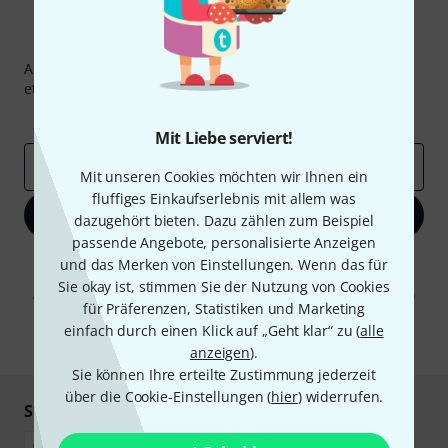
Thomann Newsletter
Abonniere den Thomann Newsletter und gewinne mit
etwas Glück einen von
50 Gutscheinen
über jeweils
50€
!
Inspirierende Beiträge
Deals
Thomann Insights
Mit Liebe serviert!
E-Mail-Adresse
*
Mit unseren Cookies möchten wir Ihnen ein
fluffiges Einkaufserlebnis mit allem was
Jetzt anmelden
dazugehört bieten. Dazu zählen zum Beispiel
passende Angebote, personalisierte Anzeigen
Mit Klick auf „Jetzt anmelden“ stimmen Sie dem Erhalt von E-Mail-
und das Merken von Einstellungen. Wenn das für
Werbung und einer Messung des E-Mail-Nutzungsverhaltens zu. Die
Sie okay ist, stimmen Sie der Nutzung von Cookies
Abmeldung ist jederzeit möglich. Weitere Informationen finden Sie in
für Präferenzen, Statistiken und Marketing
unseren
Datenschutzhinweisen
.
einfach durch einen Klick auf „Geht klar“ zu (
alle
* Pflichtfeld
anzeigen
).
Sie können Ihre erteilte Zustimmung jederzeit
über die Cookie-Einstellungen (
hier
) widerrufen.
Sicher einkaufen & bezahlen