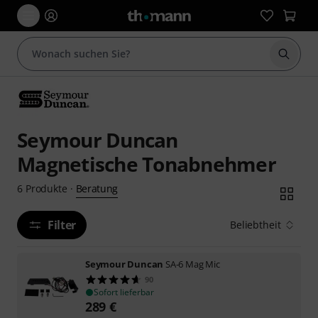
Suche 
Seymour Duncan
Magnetische Tonabnehmer
Beratung
6
Produkte
·
Filter
Beliebtheit
Seymour Duncan
SA-6 Mag Mic
90
Sofort lieferbar
289
€