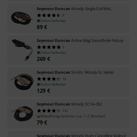
Seymour Duncan
Woody Single Coil WAL
8
Sofort lieferbar
89
€
Seymour Duncan
Active Mag Soundhole Pickup
3
Sofort lieferbar
269
€
Seymour Duncan
SA-3XL Woody XL Series
76
Sofort lieferbar
129
€
Seymour Duncan
Woody SC SA-3SC
133
Mittelfristig lieferbar (ca. 1–2 Wochen)
79
€
Seymour Duncan
Woody Hum Cancelling Walnut