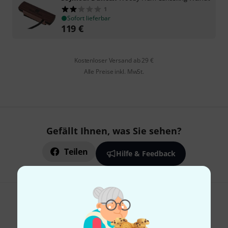
1
Sofort lieferbar
119
€
Kostenloser Versand ab 29 €
Alle Preise inkl. MwSt.
Gefällt Ihnen, was Sie sehen?
Teilen
Hilfe & Feedback