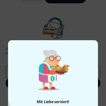
Thomann Newsletter
Abonniere den Thomann Newsletter und gewinne mit
etwas Glück einen von
50 Gutscheinen
über jeweils
50€
!
Inspirierende Beiträge
Deals
Thomann Insights
E-Mail-Adresse
*
Jetzt anmelden
Mit Klick auf „Jetzt anmelden“ stimmen Sie dem Erhalt von E-Mail-
Werbung und einer Messung des E-Mail-Nutzungsverhaltens zu. Die
Mit Liebe serviert!
Abmeldung ist jederzeit möglich. Weitere Informationen finden Sie in
unseren
Datenschutzhinweisen
.