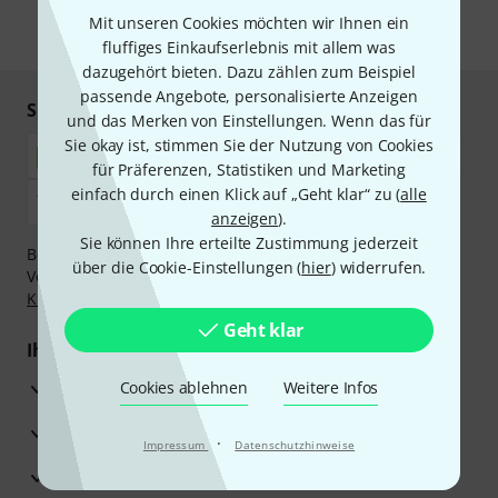
Mit unseren Cookies möchten wir Ihnen ein
* Pflichtfeld
fluffiges Einkaufserlebnis mit allem was
dazugehört bieten. Dazu zählen zum Beispiel
passende Angebote, personalisierte Anzeigen
Sicher einkaufen & bezahlen
und das Merken von Einstellungen. Wenn das für
Sie okay ist, stimmen Sie der Nutzung von Cookies
für Präferenzen, Statistiken und Marketing
einfach durch einen Klick auf „Geht klar“ zu (
alle
anzeigen
).
Sie können Ihre erteilte Zustimmung jederzeit
Bezahlen Sie vertraulich und sicher per Nachnahme,
über die Cookie-Einstellungen (
hier
) widerrufen.
Vorkasse, PayPal, Amazon Pay,
Klarna Sofort bezahlen
,
Klarna Ratenzahlung
oder Kreditkarte.
Geht klar
Ihre Vorteile
3 Jahre Thomann Garantie
Cookies ablehnen
Weitere Infos
30 Tage Money-Back-Garantie
·
Impressum
Datenschutzhinweise
Reparaturservice