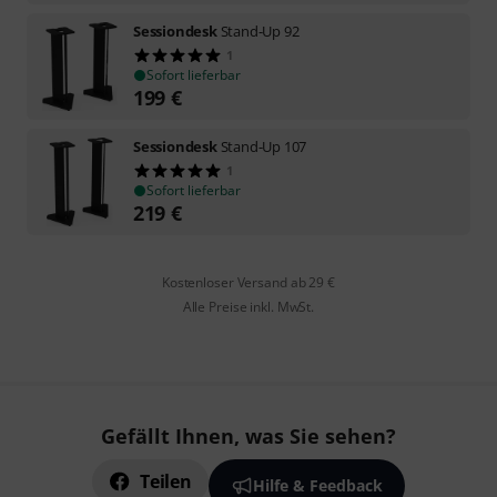
Sessiondesk
Stand-Up 92
1
Sofort lieferbar
199
€
Sessiondesk
Stand-Up 107
1
Sofort lieferbar
219
€
Kostenloser Versand ab 29 €
Alle Preise inkl. MwSt.
Gefällt Ihnen, was Sie sehen?
Teilen
Hilfe & Feedback