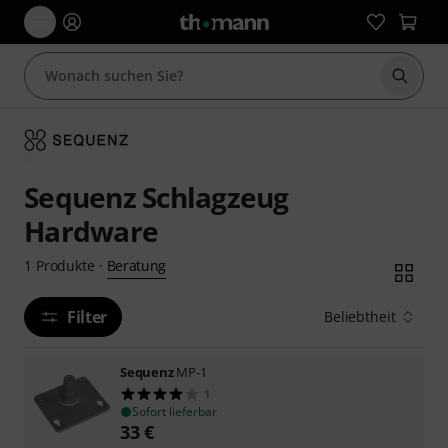
Suche 
Sequenz Schlagzeug
Hardware
Beratung
1
Produkte
·
Filter
Beliebtheit
Sequenz
MP-1
1
Sofort lieferbar
33
€