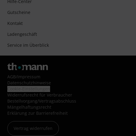
Hilfe-Center
Gutscheine
Kontakt
Ladengeschäft
Service im Überblick
AGB
/
Impressum
Datenschutzhinweise
Cookie-Einstellungen
Widerrufsrecht für Verbraucher
Bestellvorgang/Vertragsabschluss
Mängelhaftungsrecht
Erklärung zur Barrierefreiheit
Vertrag widerrufen