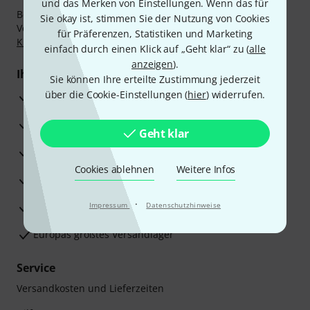
und das Merken von Einstellungen. Wenn das für
Bezahlen Sie vertraulich und sicher per Nachnahme,
Sie okay ist, stimmen Sie der Nutzung von Cookies
Vorkasse, PayPal, Amazon Pay,
Klarna Sofort bezahlen
,
für Präferenzen, Statistiken und Marketing
Klarna Ratenzahlung
oder Kreditkarte.
einfach durch einen Klick auf „Geht klar“ zu (
alle
anzeigen
).
Ihre Vorteile
Sie können Ihre erteilte Zustimmung jederzeit
über die Cookie-Einstellungen (
hier
) widerrufen.
3 Jahre Thomann Garantie
30 Tage Money-Back-Garantie
Geht klar
Reparaturservice
Cookies ablehnen
Weitere Infos
Beratung durch Fachexperten
·
Zufriedenheitsgarantie
Impressum
Datenschutzhinweise
Europas größtes Versandlager
Service
Versandkosten und Lieferzeiten