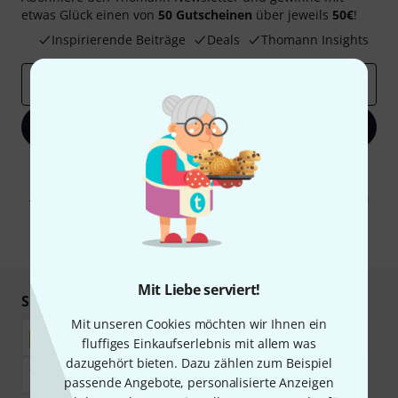
etwas Glück einen von
50 Gutscheinen
über jeweils
50€
!
Inspirierende Beiträge
Deals
Thomann Insights
E-Mail-Adresse
*
Jetzt anmelden
Mit Klick auf „Jetzt anmelden“ stimmen Sie dem Erhalt von E-Mail-
Werbung und einer Messung des E-Mail-Nutzungsverhaltens zu. Die
Abmeldung ist jederzeit möglich. Weitere Informationen finden Sie in
unseren
Datenschutzhinweisen
.
* Pflichtfeld
Mit Liebe serviert!
Sicher einkaufen & bezahlen
Mit unseren Cookies möchten wir Ihnen ein
fluffiges Einkaufserlebnis mit allem was
dazugehört bieten. Dazu zählen zum Beispiel
passende Angebote, personalisierte Anzeigen