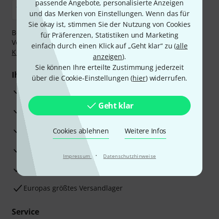
passende Angebote, personalisierte Anzeigen
und das Merken von Einstellungen. Wenn das für
Sie okay ist, stimmen Sie der Nutzung von Cookies
Bezahlen Sie vertraulich und sicher per Nachnahme,
für Präferenzen, Statistiken und Marketing
Vorkasse, PayPal, Amazon Pay,
Klarna Sofort bezahlen
,
einfach durch einen Klick auf „Geht klar“ zu (
alle
Klarna Ratenzahlung
oder Kreditkarte.
anzeigen
).
Sie können Ihre erteilte Zustimmung jederzeit
Ihre Vorteile
über die Cookie-Einstellungen (
hier
) widerrufen.
3 Jahre Thomann Garantie
Geht klar
30 Tage Money-Back-Garantie
Reparaturservice
Cookies ablehnen
Weitere Infos
Beratung durch Fachexperten
·
Impressum
Datenschutzhinweise
Zufriedenheitsgarantie
Europas größtes Versandlager
Service