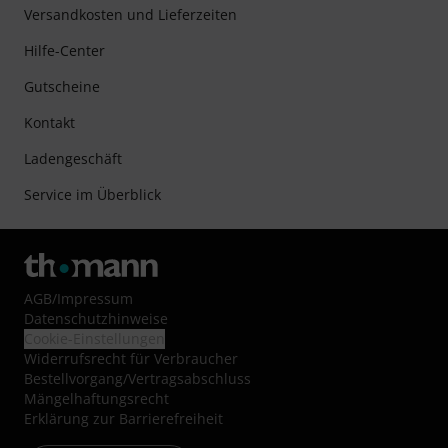
Versandkosten und Lieferzeiten
Hilfe-Center
Gutscheine
Kontakt
Ladengeschäft
Service im Überblick
AGB
/
Impressum
Datenschutzhinweise
Cookie-Einstellungen
Widerrufsrecht für Verbraucher
Bestellvorgang/Vertragsabschluss
Mängelhaftungsrecht
Erklärung zur Barrierefreiheit