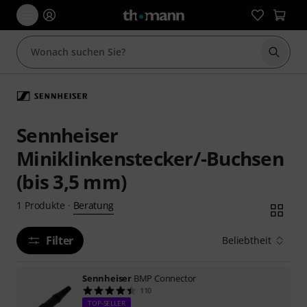
Suche 
Sennheiser
Miniklinkenstecker/-Buchsen
(bis 3,5 mm)
Beratung
1
Produkte
·
Filter
Beliebtheit
Sennheiser
BMP Connector
110
TOP-SELLER