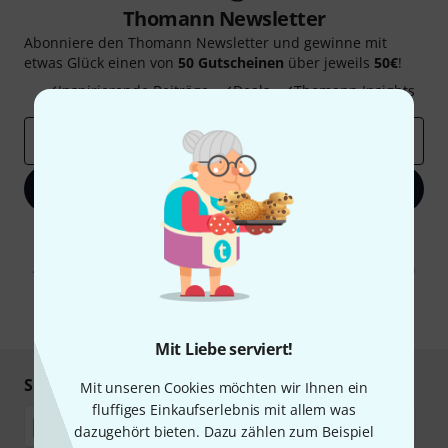
Thomann Newsletter
Abonniere den Thomann Newsletter und gewinne mit
etwas Glück einen von
50 Gutscheinen
über jeweils
50€
!
Inspirierende Beiträge
Deals
Thomann Insights
E-Mail-Adresse
*
Jetzt anmelden
Mit Klick auf „Jetzt anmelden“ stimmen Sie dem Erhalt von E-Mail-
Werbung und einer Messung des E-Mail-Nutzungsverhaltens zu. Die
Abmeldung ist jederzeit möglich. Weitere Informationen finden Sie in
unseren
Datenschutzhinweisen
.
* Pflichtfeld
Mit Liebe serviert!
Sicher einkaufen & bezahlen
Mit unseren Cookies möchten wir Ihnen ein
fluffiges Einkaufserlebnis mit allem was
dazugehört bieten. Dazu zählen zum Beispiel