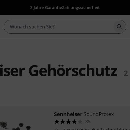
3 Jahre Garantie
Zahlungssicherheit
Such
iser Gehörschutz
2
Sennheiser
SoundProtex
85
zweistufiger akustischer Filte