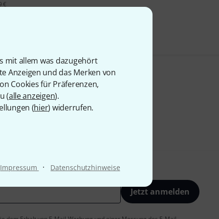
9 €
is mit allem was dazugehört
rte Anzeigen und das Merken von
von Cookies für Präferenzen,
u (
alle anzeigen
).
ellungen (
hier
) widerrufen.
·
Impressum
Datenschutzhinweise
Jetzt anmelden
 Sie dem Erhalt von E-Mail-Werbung und einer Messung des E-Mail-