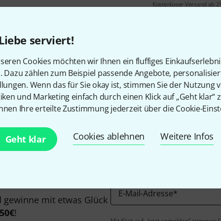
Kostenloser Versand ab 2
Alle Preise inkl. MwSt.
Liebe serviert!
seren Cookies möchten wir Ihnen ein fluffiges Einkaufserlebn
n. Dazu zählen zum Beispiel passende Angebote, personalisie
Gefällt Ihnen, was Sie sehen?
llungen. Wenn das für Sie okay ist, stimmen Sie der Nutzung 
tiken und Marketing einfach durch einen Klick auf „Geht klar“ z
nnen Ihre erteilte Zustimmung jederzeit über die Cookie-Einst
Teilen
Hilfe & Feedback
Cookies ablehnen
Weitere Infos
Geht klar
E-Mail-Adresse
*
 gewinne mit etwas Glück
50€
!
Mit Klick auf „Jetzt anmelden“ stimmen