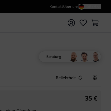
Kontakt
Über uns
DE / €
e mit Suchwort {searchTerm} starten
Beratung
Beliebtheit
35
€
r mit einer Dämpfung