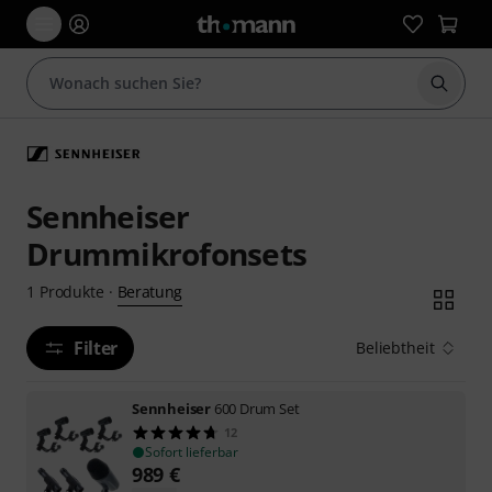
Suche 
Sennheiser
Drummikrofonsets
Beratung
1
Produkte
·
Filter
Beliebtheit
Sennheiser
600 Drum Set
12
Sofort lieferbar
989
€