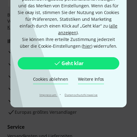
und das Merken von Einstellungen. Wenn das für
Sie okay ist, stimmen Sie der Nutzung von Cookies
Bezahlen Sie vertraulich und sicher per Nachnahme,
für Präferenzen, Statistiken und Marketing
Vorkasse, PayPal, Amazon Pay,
Klarna Sofort bezahlen
,
einfach durch einen Klick auf „Geht klar“ zu (
alle
Klarna Ratenzahlung
oder Kreditkarte.
anzeigen
).
Sie können Ihre erteilte Zustimmung jederzeit
Ihre Vorteile
über die Cookie-Einstellungen (
hier
) widerrufen.
3 Jahre Thomann Garantie
Geht klar
30 Tage Money-Back-Garantie
Reparaturservice
Cookies ablehnen
Weitere Infos
Beratung durch Fachexperten
·
Impressum
Datenschutzhinweise
Zufriedenheitsgarantie
Europas größtes Versandlager
Service
Versandkosten und Lieferzeiten