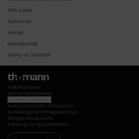
Hilfe-Center
Gutscheine
Kontakt
Ladengeschäft
Service im Überblick
AGB
/
Impressum
Datenschutzhinweise
Cookie-Einstellungen
Widerrufsrecht für Verbraucher
Bestellvorgang/Vertragsabschluss
Mängelhaftungsrecht
Erklärung zur Barrierefreiheit