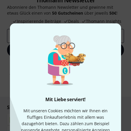
Thomann Newsletter
Abonniere den Thomann Newsletter und gewinne mit
etwas Glück einen von
50 Gutscheinen
über jeweils
50€
!
Inspirierende Beiträge
Deals
Thomann Insights
E-Mail-Adresse
*
Jetzt anmelden
Mit Klick auf „Jetzt anmelden“ stimmen Sie dem Erhalt von E-Mail-
Werbung und einer Messung des E-Mail-Nutzungsverhaltens zu. Die
Abmeldung ist jederzeit möglich. Weitere Informationen finden Sie in
unseren
Datenschutzhinweisen
.
* Pflichtfeld
Mit Liebe serviert!
Sicher einkaufen & bezahlen
Mit unseren Cookies möchten wir Ihnen ein
fluffiges Einkaufserlebnis mit allem was
dazugehört bieten. Dazu zählen zum Beispiel
passende Angebote, personalisierte Anzeigen