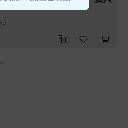
545
€
egel
9 €