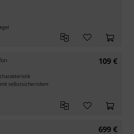
egel
109
€
fon
harakteristik
 mit selbstsicherndem
699
€