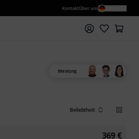
Kontakt
Über uns
DE / €
e mit Suchwort {searchTerm} starten
Beratung
Beliebtheit
369
€