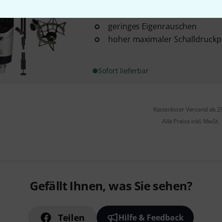
Charakteristik: Niere
geringes Eigenrauschen
hoher maximaler Schalldruckp
Sofort lieferbar
Kostenloser Versand ab 2
Alle Preise inkl. MwSt.
Gefällt Ihnen, was Sie sehen?
Teilen
Hilfe & Feedback