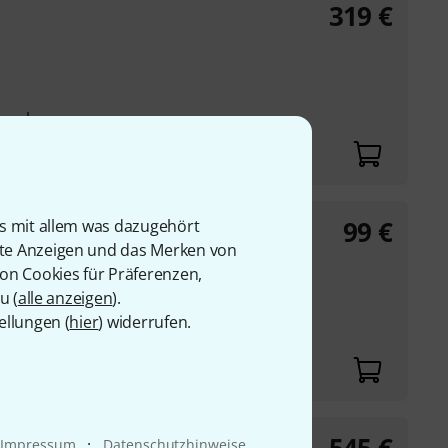
319
€
egel
99
€
is mit allem was dazugehört
fon B-Stock
rte Anzeigen und das Merken von
harakteristik
von Cookies für Präferenzen,
 mit selbstsicherndem
u (
alle anzeigen
).
ellungen (
hier
) widerrufen.
k Bundle
·
Impressum
Datenschutzhinweise