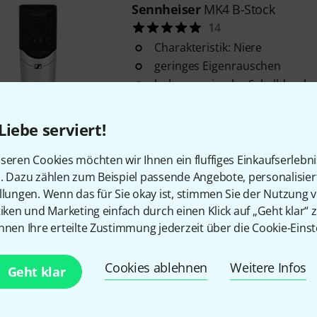
Sennheiser
MK4 B-Stock
14
Charakteristik: Niere
geringes Eigenrauschen
hoher maximaler Schalldruckp
Sofort lieferbar
Liebe serviert!
seren Cookies möchten wir Ihnen ein fluffiges Einkaufserlebn
Sennheiser
Profile USB-C Mikro
n. Dazu zählen zum Beispiel passende Angebote, personalisie
Kondensatorkapsel mit Nierenc
llungen. Wenn das für Sie okay ist, stimmen Sie der Nutzung 
verstellbare Neigungsfunktion
tiken und Marketing einfach durch einen Klick auf „Geht klar“ z
Gelenk
nnen Ihre erteilte Zustimmung jederzeit über die Cookie-Einst
Stummschaltknopf
Sofort lieferbar
Cookies ablehnen
Weitere Infos
Geht klar
Sennheiser
MK4 Recording Des