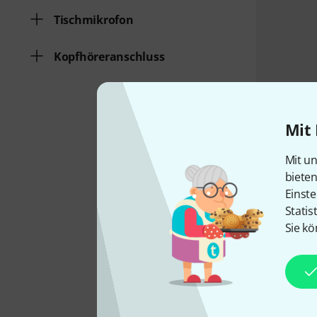
Tischmikrofon
Kopfhöreranschluss
Mit 
Mit un
biete
Einste
Statis
Sie kö