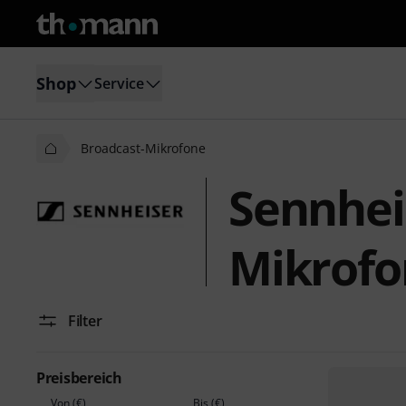
Shop
Service
Broadcast-Mikrofone
Sennhei
Mikrofo
Filter
Preisbereich
Von (€)
Bis (€)