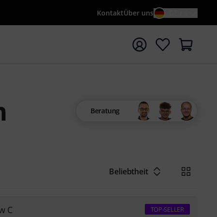
Kontakt
Über uns
DE / €
e mit Suchwort {searchTerm} starten
n
Beratung
Beliebtheit
ow C
TOP-SELLER