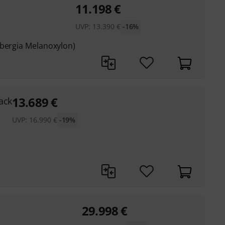
11.198
€
UVP:
13.390
€
-16%
lbergia Melanoxylon)
13.689
€
lack
UVP:
16.990
€
-19%
29.998
€