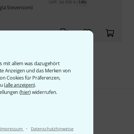
UVP:
34.990
€
-14%
gia Stevensonii
9 €
is mit allem was dazugehört
rte Anzeigen und das Merken von
von Cookies für Präferenzen,
u (
alle anzeigen
).
ellungen (
hier
) widerrufen.
·
Impressum
Datenschutzhinweise