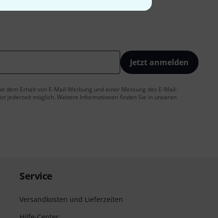
Jetzt anmelden
 Sie dem Erhalt von E-Mail-Werbung und einer Messung des E-Mail-
t jederzeit möglich. Weitere Informationen finden Sie in unseren
Service
Versandkosten und Lieferzeiten
Hilfe-Center