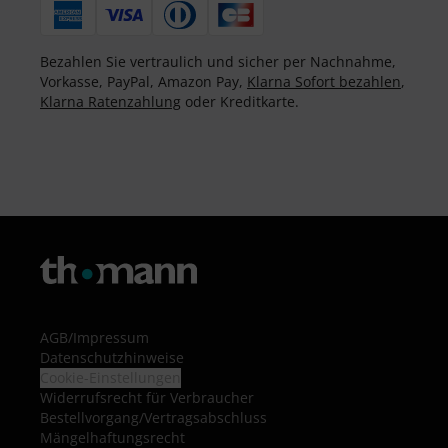
Bezahlen Sie vertraulich und sicher per Nachnahme,
Vorkasse, PayPal, Amazon Pay,
Klarna Sofort bezahlen
,
Klarna Ratenzahlung
oder Kreditkarte.
AGB
/
Impressum
Datenschutzhinweise
Cookie-Einstellungen
Widerrufsrecht für Verbraucher
Bestellvorgang/Vertragsabschluss
Mängelhaftungsrecht