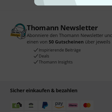
Thomann Newsletter
Abonniere den Thomann Newsletter und
einen von
50 Gutscheinen
über jeweils
Inspirierende Beiträge
Deals
Thomann Insights
Sicher einkaufen & bezahlen