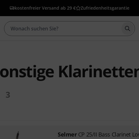
kostenfreier Versand ab 29 €
Zufriedenheitsgarantie
Such
onstige Klarinette
3
Selmer
CP 25/II Bass Clarinet L