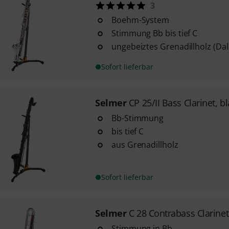
3
Boehm-System
Stimmung Bb bis tief C
ungebeiztes Grenadillholz (Da
Sofort lieferbar
Selmer
CP 25/II Bass Clarinet, b
Bb-Stimmung
bis tief C
aus Grenadillholz
Sofort lieferbar
Selmer
C 28 Contrabass Clarinet
Stimmung in Bb