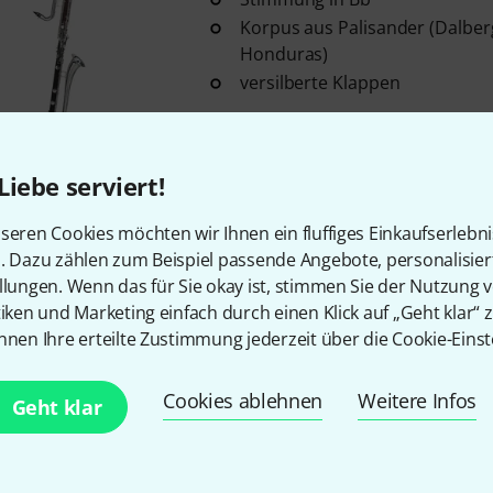
Korpus aus Palisander (Dalber
Honduras)
versilberte Klappen
Sofort lieferbar
Liebe serviert!
Kostenloser Versand ab 2
seren Cookies möchten wir Ihnen ein fluffiges Einkaufserlebn
Alle Preise inkl. MwSt.
n. Dazu zählen zum Beispiel passende Angebote, personalisie
llungen. Wenn das für Sie okay ist, stimmen Sie der Nutzung 
tiken und Marketing einfach durch einen Klick auf „Geht klar“ z
nnen Ihre erteilte Zustimmung jederzeit über die Cookie-Einst
Gefällt Ihnen, was Sie sehen?
Cookies ablehnen
Weitere Infos
Geht klar
Teilen
Hilfe & Feedback