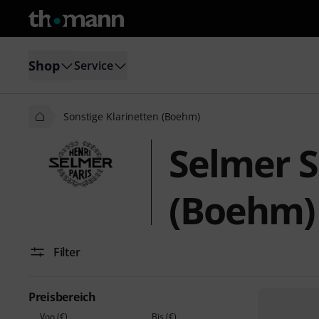
Shop
Service
Sonstige Klarinetten (Boehm)
Selmer S
(Boehm)
Filter
Preisbereich
Von (€)
Bis (€)