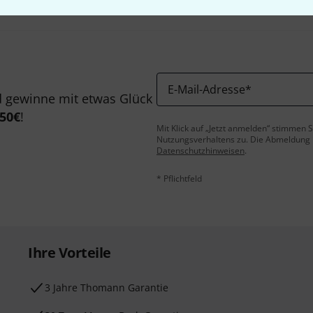
E-Mail-Adresse
*
 gewinne mit etwas Glück
50€
!
Mit Klick auf „Jetzt anmelden“ stimmen
Nutzungsverhaltens zu. Die Abmeldung is
Datenschutzhinweisen
.
* Pflichtfeld
Ihre Vorteile
3 Jahre Thomann Garantie