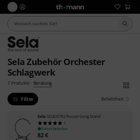
Suche 
Sela Zubehör Orchester
Schlagwerk
Beratung
7
Produkte
·
Filter
Beliebtheit
Sela
SEGOSTR2 Round Gong Stand
5
Sofort lieferbar
82
€