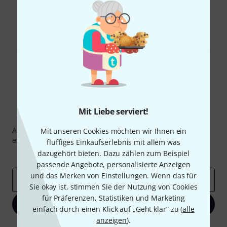
Teilen
Hilfe & Feedback
Mit Liebe serviert!
Thomann Newsletter
Abonniere den Thomann Newsletter und gewinne mit
Mit unseren Cookies möchten wir Ihnen ein
etwas Glück einen von
50 Gutscheinen
über jeweils
50€
!
fluffiges Einkaufserlebnis mit allem was
dazugehört bieten. Dazu zählen zum Beispiel
Inspirierende Beiträge
Deals
Thomann Insights
passende Angebote, personalisierte Anzeigen
und das Merken von Einstellungen. Wenn das für
E-Mail-Adresse
*
Sie okay ist, stimmen Sie der Nutzung von Cookies
für Präferenzen, Statistiken und Marketing
Jetzt anmelden
einfach durch einen Klick auf „Geht klar“ zu (
alle
anzeigen
).