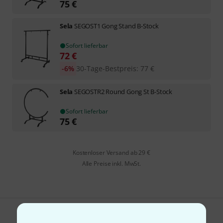
75
€
Sela
SEGOST1 Gong Stand B-Stock
Sofort lieferbar
72
€
-6%
30-Tage-Bestpreis
:
77
€
Sela
SEGOSTR2 Round Gong St B-Stock
Sofort lieferbar
75
€
Kostenloser Versand ab 29 €
Alle Preise inkl. MwSt.
Gefällt Ihnen, was Sie sehen?