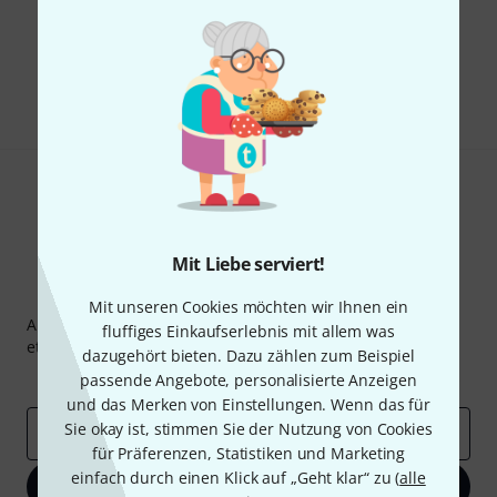
Gefällt Ihnen, was Sie sehen?
Teilen
Hilfe & Feedback
Mit Liebe serviert!
Thomann Newsletter
Mit unseren Cookies möchten wir Ihnen ein
Abonniere den Thomann Newsletter und gewinne mit
fluffiges Einkaufserlebnis mit allem was
etwas Glück einen von
50 Gutscheinen
über jeweils
50€
!
dazugehört bieten. Dazu zählen zum Beispiel
Inspirierende Beiträge
Deals
Thomann Insights
passende Angebote, personalisierte Anzeigen
und das Merken von Einstellungen. Wenn das für
Sie okay ist, stimmen Sie der Nutzung von Cookies
E-Mail-Adresse
*
für Präferenzen, Statistiken und Marketing
einfach durch einen Klick auf „Geht klar“ zu (
alle
Jetzt anmelden