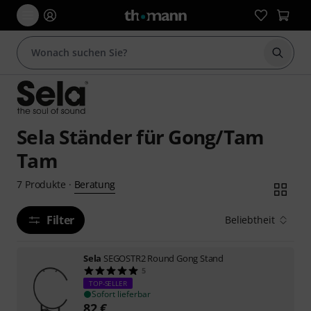
Suche 
Sela Ständer für Gong/Tam
Tam
Beratung
7
Produkte
·
Filter
Beliebtheit
Sela
SEGOSTR2 Round Gong Stand
5
TOP-SELLER
Sofort lieferbar
82
€