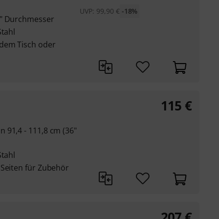
UVP:
99,90
€
-18%
8" Durchmesser
Stahl
 dem Tisch oder
115
€
 91,4 - 111,8 cm (36"
Stahl
 Seiten für Zubehör
207
€