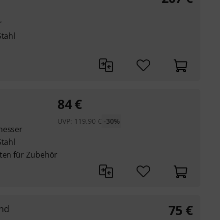
r
Stahl
84
€
UVP:
119,90
€
-30%
messer
Stahl
iten für Zubehör
75
€
nd