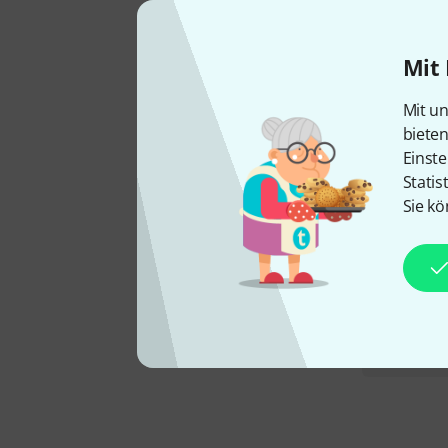
Mit 
Mit un
biete
Einste
Statis
Sie kö