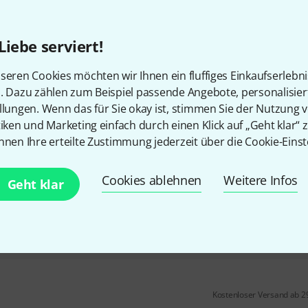
8
passend für Gongs bis max. 2
Material: pulverbeschichteter 
Liebe serviert!
Ständer für den Gebrauch auf
Boden
seren Cookies möchten wir Ihnen ein fluffiges Einkaufserlebn
n. Dazu zählen zum Beispiel passende Angebote, personalisie
Sofort lieferbar
llungen. Wenn das für Sie okay ist, stimmen Sie der Nutzung 
tiken und Marketing einfach durch einen Klick auf „Geht klar“ z
Sela
SEGOST1 Gong Stand B-Sto
nnen Ihre erteilte Zustimmung jederzeit über die Cookie-Einst
für Gongs von 28" - 34" Durch
Cookies ablehnen
Material: pulverbeschichteter 
Weitere Infos
Geht klar
2 zusätzliche Haken an den Se
Sofort lieferbar
Kostenloser Versand ab 2