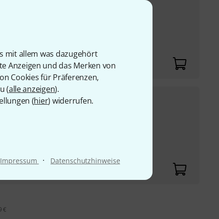
4" Durchmesser
Stahl
 dem Tisch oder
is mit allem was dazugehört
rte Anzeigen und das Merken von
von Cookies für Präferenzen,
u (
alle anzeigen
).
72
€
ck
ellungen (
hier
) widerrufen.
messer
30-Tage-Bestpreis
:
77
€
-6%
Stahl
iten für Zubehör
·
Impressum
Datenschutzhinweise
9 €