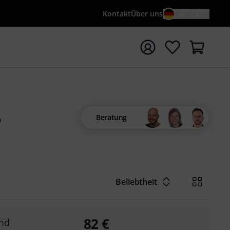
Kontakt
Über uns
DE / €
e mit Suchwort {searchTerm} starten
-
Beratung
Beliebtheit
82
€
nd