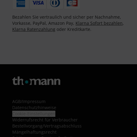
Bezahlen Sie vertraulich und sicher per Nachnahme,
Vorkasse, PayPal, Amazon Pay,
Klarna Sofort bezahlen
,
Klarna Ratenzahlung
oder Kreditkarte.
AGB
/
Impressum
Datenschutzhinweise
Cookie-Einstellungen
Widerrufsrecht für Verbraucher
Bestellvorgang/Vertragsabschluss
Mängelhaftungsrecht