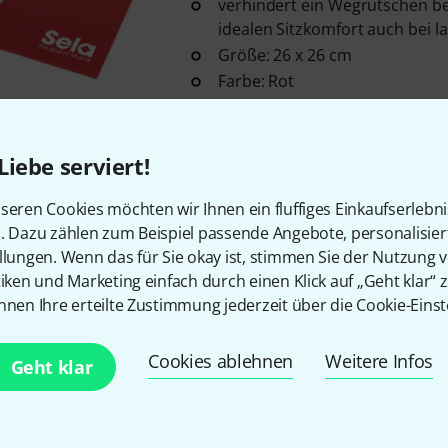
verhindert ein Wegrutschen b
idealen Sitzkomfort auch bei 
Größe: 26 x 26 cm
Farbe: Rot
Sofort lieferbar
Liebe serviert!
Kostenloser Versand ab 2
seren Cookies möchten wir Ihnen ein fluffiges Einkaufserlebn
Alle Preise inkl. MwSt.
n. Dazu zählen zum Beispiel passende Angebote, personalisie
llungen. Wenn das für Sie okay ist, stimmen Sie der Nutzung 
tiken und Marketing einfach durch einen Klick auf „Geht klar“ z
nnen Ihre erteilte Zustimmung jederzeit über die Cookie-Einst
Gefällt Ihnen, was Sie sehen?
Cookies ablehnen
Weitere Infos
Geht klar
Teilen
Hilfe & Feedback