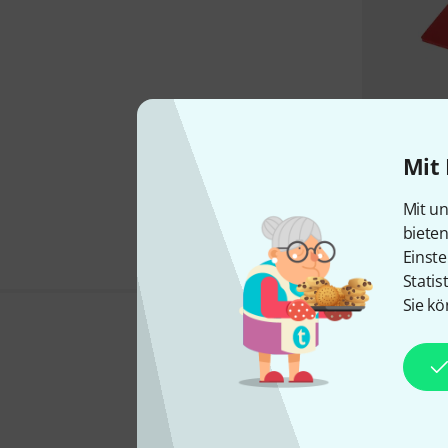
Mit 
Mit un
biete
Einste
Statis
Sie kö