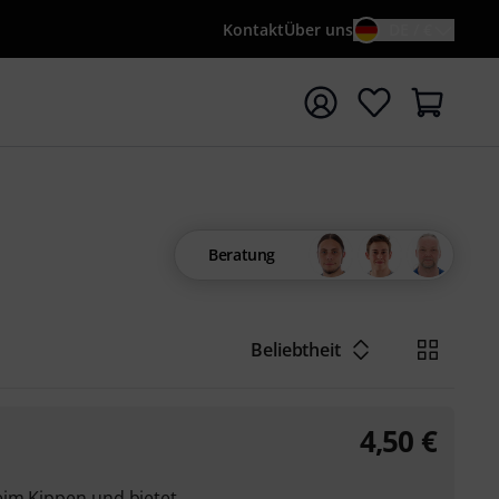
Kontakt
Über uns
DE / €
e mit Suchwort {searchTerm} starten
Beratung
Beliebtheit
4,50
€
eim Kippen und bietet