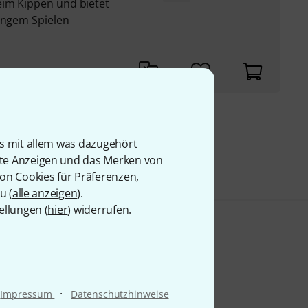
eim Kippen und bietet
langem Spielen
9 €
is mit allem was dazugehört
rte Anzeigen und das Merken von
von Cookies für Präferenzen,
u (
alle anzeigen
).
ellungen (
hier
) widerrufen.
·
Impressum
Datenschutzhinweise