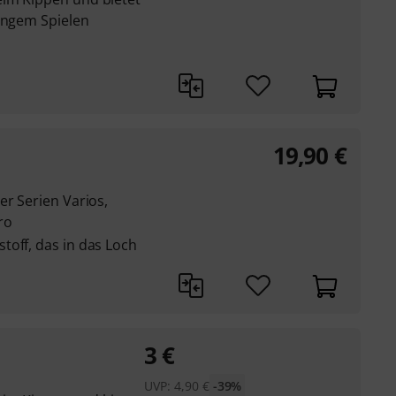
langem Spielen
19,90
€
er Serien Varios,
ro
toff, das in das Loch
3
€
UVP:
4,90
€
-39%