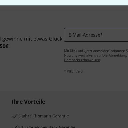
E-Mail-Adresse
*
 gewinne mit etwas Glück
50€
!
Mit Klick auf „Jetzt anmelden“ stimmen
Nutzungsverhaltens zu. Die Abmeldung is
Datenschutzhinweisen
.
* Pflichtfeld
Ihre Vorteile
3 Jahre Thomann Garantie
30 Tage Money-Back-Garantie