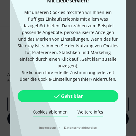
Mit Liebe serviert!
Teilen
Hilfe & Feedback
Mit unseren Cookies möchten wir Ihnen ein
fluffiges Einkaufserlebnis mit allem was
dazugehört bieten. Dazu zählen zum Beispiel
passende Angebote, personalisierte Anzeigen
und das Merken von Einstellungen. Wenn das für
Sie okay ist, stimmen Sie der Nutzung von Cookies
für Präferenzen, Statistiken und Marketing
einfach durch einen Klick auf „Geht klar“ zu (
alle
Thomann Newsletter
anzeigen
).
Sie können Ihre erteilte Zustimmung jederzeit
Abonniere den Thomann Newsletter und gewinne mit
über die Cookie-Einstellungen (
hier
) widerrufen.
etwas Glück einen von
50 Gutscheinen
über jeweils
50€
!
Inspirierende Beiträge
Deals
Thomann Insights
Geht klar
E-Mail-Adresse
*
Cookies ablehnen
Weitere Infos
Jetzt anmelden
·
Impressum
Datenschutzhinweise
Mit Klick auf „Jetzt anmelden“ stimmen Sie dem Erhalt von E-Mail-