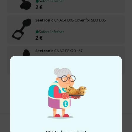
Sofort lieferbar
2
€
Seetronic
CNAC-FD05 Cover for SE8FD05
Sofort lieferbar
2
€
Seetronic
CNAC-FPX20 - 67
In 5–7 Wochen lieferbar
1,99
€
Kostenloser Versand ab 29 €
Alle Preise inkl. MwSt.
Gefällt Ihnen, was Sie sehen?