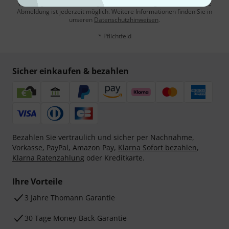
Werbung und einer Messung des E-Mail-Nutzungsverhaltens zu. Die
Abmeldung ist jederzeit möglich. Weitere Informationen finden Sie in
unseren
Datenschutzhinweisen
.
* Pflichtfeld
Sicher einkaufen & bezahlen
Bezahlen Sie vertraulich und sicher per Nachnahme,
Vorkasse, PayPal, Amazon Pay,
Klarna Sofort bezahlen
,
Klarna Ratenzahlung
oder Kreditkarte.
Ihre Vorteile
3 Jahre Thomann Garantie
30 Tage Money-Back-Garantie