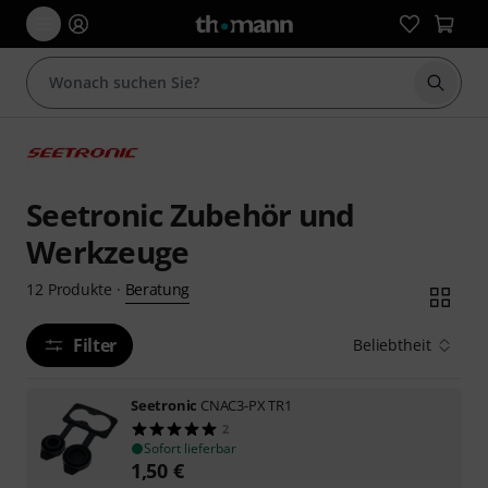
Suche 
Seetronic Zubehör und
Werkzeuge
Beratung
12
Produkte
·
Filter
Beliebtheit
Seetronic
CNAC3-PX TR1
2
Sofort lieferbar
1,50
€