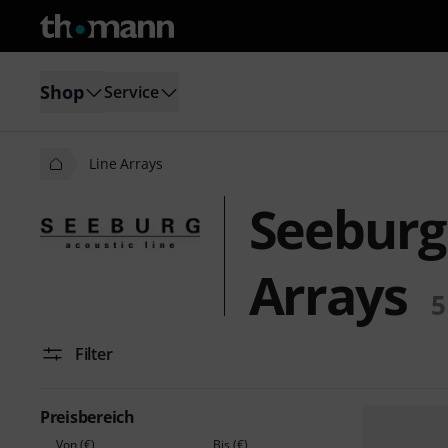
Shop
Service
Line Arrays
Seeburg 
Arrays
5
Filter
Preisbereich
Von (€)
Bis (€)