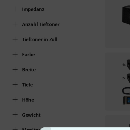
Impedanz
Anzahl Tieftöner
Tieftöner in Zoll
Farbe
Breite
Tiefe
Höhe
Gewicht