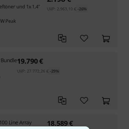
eftöner und 1x 1,4"
UVP:
2.963,10
€
-26%
0 W Peak
19.790
€
 Bundle
UVP:
27.772,26
€
-29%
m
18.589
€
100 Line Array