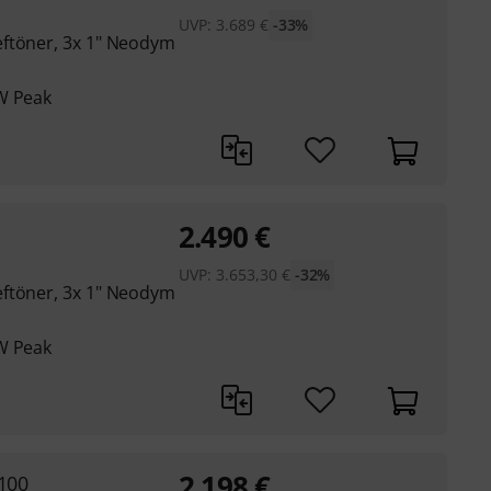
UVP:
3.689
€
-33%
eftöner, 3x 1" Neodym
W Peak
2.490
€
UVP:
3.653,30
€
-32%
eftöner, 3x 1" Neodym
W Peak
2.198
€
100