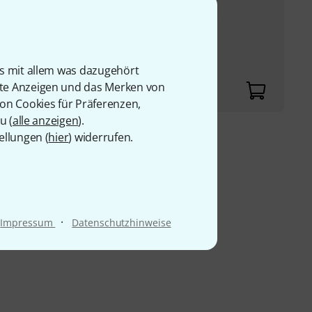
UVP:
24.425,94
€
-24%
chermodul
eftöner und 1x 1,4"
is mit allem was dazugehört
0 W Peak
rte Anzeigen und das Merken von
von Cookies für Präferenzen,
u (
alle anzeigen
).
ellungen (
hier
) widerrufen.
9 €
·
Impressum
Datenschutzhinweise