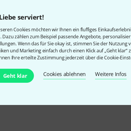
Bundle
Passives Line Array Lautspre
Liebe serviert!
Bestückung: 2x 6,5" Neodym Ti
Neodym HT-Treiber
seren Cookies möchten wir Ihnen ein fluffiges Einkaufserlebn
Belastbarkeit: 400 W AES, 120
n. Dazu zählen zum Beispiel passende Angebote, personalisie
Sofort lieferbar
llungen. Wenn das für Sie okay ist, stimmen Sie der Nutzung 
tiken und Marketing einfach durch einen Klick auf „Geht klar“ z
nnen Ihre erteilte Zustimmung jederzeit über die Cookie-Einst
Kostenloser Versand ab 2
Alle Preise inkl. MwSt.
Cookies ablehnen
Weitere Infos
Geht klar