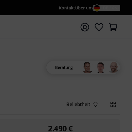
Kontakt
Über uns
DE / €
e mit Suchwort {searchTerm} starten
Beratung
Beliebtheit
2.490
€