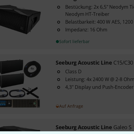
Bestückung: 2x 6,5" Neodym Ti
Neodym HT-Treiber
Belastbarkeit: 400 W AES, 120
Impedanz: 16 Ohm
Sofort lieferbar
Seeburg Acoustic Line
C15/C30
Class D
Leistung: 4x 2400 W @ 2-8 Oh
4,3" Display und Push-Encoder
Auf Anfrage
Seeburg Acoustic Line
Galeo S 