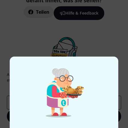
Gefällt Ihnen, was Sie sehen?
Teilen
Hilfe & Feedback
Thomann Newsletter
Abonniere den Thomann Newsletter und gewinne mit
etwas Glück einen von
50 Gutscheinen
über jeweils
50€
!
Inspirierende Beiträge
Deals
Thomann Insights
E-Mail-Adresse
*
Jetzt anmelden