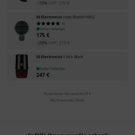
-15%
UVP:
270
€
SE Electronics
Harp Blaster HB52
46
Sofort lieferbar
175
€
-20%
UVP:
219
€
SE Electronics
V Kick Black
Sofort lieferbar
247
€
Kostenloser Versand ab 29 €
Alle Preise inkl. MwSt.