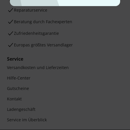
Reparaturservice
Beratung durch Fachexperten
Zufriedenheitsgarantie
Europas größtes Versandlager
Service
Versandkosten und Lieferzeiten
Hilfe-Center
Gutscheine
Kontakt
Ladengeschäft
Service im Überblick