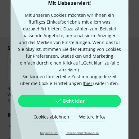
Mit Klick auf „Jetzt anmelden“ stimmen Sie dem Erhalt von E-Mail-
Mit Liebe serviert!
Werbung und einer Messung des E-Mail-Nutzungsverhaltens zu. Die
Abmeldung ist jederzeit möglich. Weitere Informationen finden Sie in
Mit unseren Cookies möchten wir Ihnen ein
unseren
Datenschutzhinweisen
.
fluffiges Einkaufserlebnis mit allem was
* Pflichtfeld
dazugehört bieten. Dazu zählen zum Beispiel
passende Angebote, personalisierte Anzeigen
und das Merken von Einstellungen. Wenn das für
Sicher einkaufen & bezahlen
Sie okay ist, stimmen Sie der Nutzung von Cookies
für Präferenzen, Statistiken und Marketing
einfach durch einen Klick auf „Geht klar“ zu (
alle
anzeigen
).
Sie können Ihre erteilte Zustimmung jederzeit
über die Cookie-Einstellungen (
hier
) widerrufen.
Bezahlen Sie vertraulich und sicher per Nachnahme,
Vorkasse, PayPal, Amazon Pay,
Klarna Sofort bezahlen
,
Geht klar
Klarna Ratenzahlung
oder Kreditkarte.
Ihre Vorteile
Cookies ablehnen
Weitere Infos
3 Jahre Thomann Garantie
·
Impressum
Datenschutzhinweise
30 Tage Money-Back-Garantie