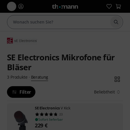
Suche 
SE Electronics Mikrofone für
Bläser
Beratung
3
Produkte
·
Filter
Beliebtheit
SE Electronics
V Kick
23
Sofort lieferbar
229
€