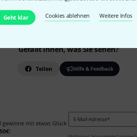
Cookies ablehnen
Weitere Infos
Geht klar
Gefällt Ihnen, was Sie sehen?
Teilen
Hilfe & Feedback
E-Mail-Adresse
*
 gewinne mit etwas Glück
50€
!
Mit Klick auf „Jetzt anmelden“ stimmen