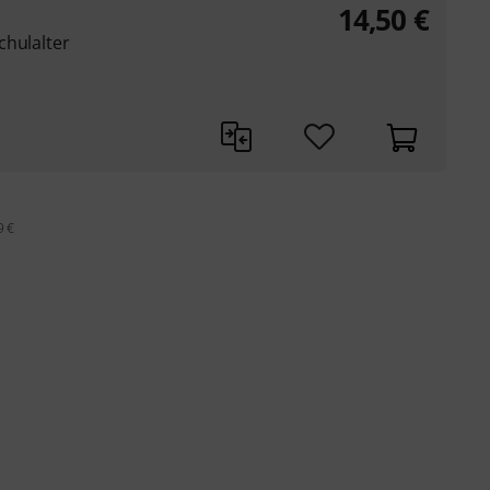
14,50
€
chulalter
9 €