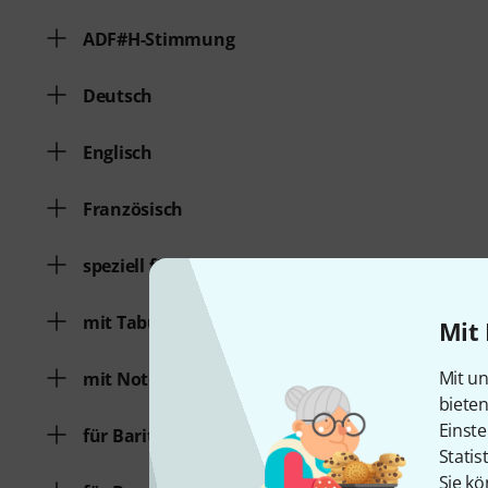
ADF#H-Stimmung
Deutsch
Englisch
Französisch
speziell für Kinder
mit Tabulatur
Mit 
Mit un
mit Noten
biete
Einste
für Baritonukulele
Statis
Sie kö