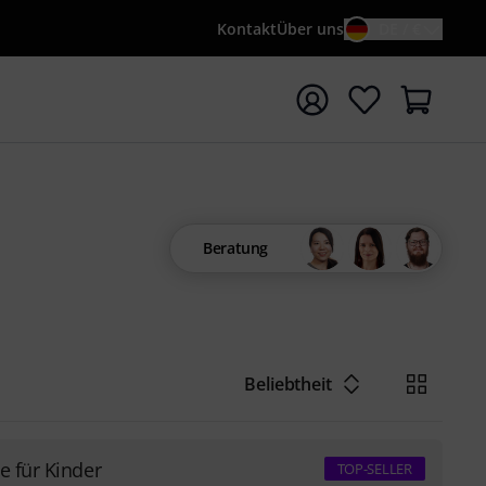
Kontakt
Über uns
DE / €
e mit Suchwort {searchTerm} starten
Beratung
Beliebtheit
e für Kinder
TOP-SELLER