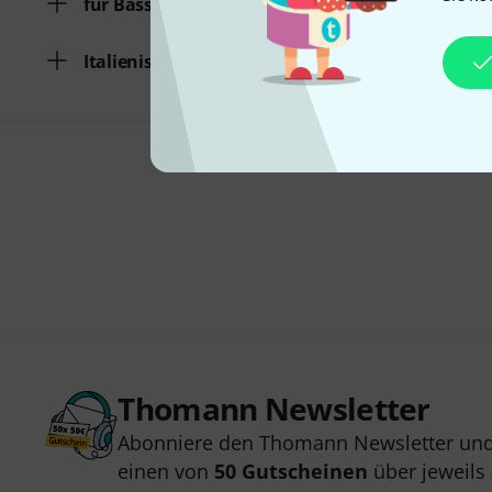
für Bassukulele
Italienisch
Thomann Newsletter
Abonniere den Thomann Newsletter und
einen von
50 Gutscheinen
über jeweils