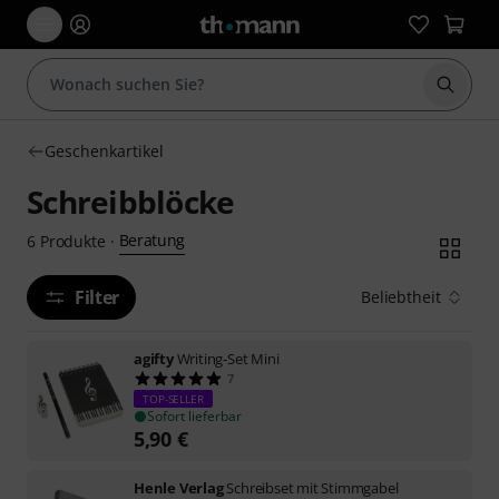
Suche 
Geschenkartikel
Schreibblöcke
Beratung
6
Produkte
·
Filter
Beliebtheit
agifty
Writing-Set Mini
7
TOP-SELLER
Sofort lieferbar
5,90
€
Henle Verlag
Schreibset mit Stimmgabel