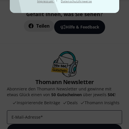
·
Impressum
Datenschutzhinweise
Gefällt Ihnen, was Sie sehen?
Teilen
Hilfe & Feedback
Thomann Newsletter
Abonniere den Thomann Newsletter und gewinne mit
etwas Glück einen von
50 Gutscheinen
über jeweils
50€
!
Inspirierende Beiträge
Deals
Thomann Insights
E-Mail-Adresse
*