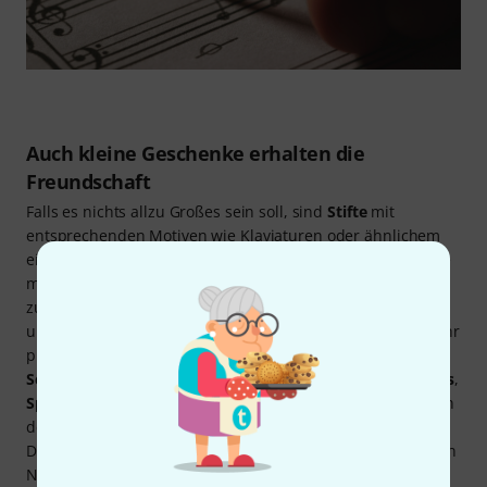
Auch kleine Geschenke erhalten die
Freundschaft
Falls es nichts allzu Großes sein soll, sind
Stifte
mit
entsprechenden Motiven wie Klaviaturen oder ähnlichem
eine gute Wahl. Passend dazu gibt es kleine
Magneten
, die
man auf den Stift stecken kann. Damit lassen sich diese
zum Beispiel am Notenpult oder Kühlschrank anbringen
und gehen nicht verloren. Dazu passend und ebenfalls sehr
praktisch sind
Schreibblöcke
,
Notizbücher
oder ganze
Schreibsets
. Diese beinhalten neben Stiften
Radiergummis
,
Spitzer
und
Papier
. Für Musiker gibt es viele Situationen, in
denen es hilfreich ist, Block und Stift griffbereit zu haben.
Dies kann das Festhalten von Ideen sein, das Schreiben von
Noten oder von Songtexten sein. Enorm hilfreich ist auch