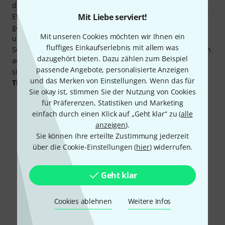
das Notieren von Einstellungen am Verstärker, Mischpult,
Effektgeräten oder Software. Und natürlich führen Musiker
Mit Liebe serviert!
gerne To-Do-Listen und erstellen Übe-Pläne. Für all diese
Mit unseren Cookies möchten wir Ihnen ein
und viele weitere Situationen sind Stifte, Schreibsets und
fluffiges Einkaufserlebnis mit allem was
Schreibblöcke ein ideales Geschenk, das man sich natürlich
dazugehört bieten. Dazu zählen zum Beispiel
auch selbst machen kann. In unserem Sortiment befinden
passende Angebote, personalisierte Anzeigen
sich
Schreibblöcke
vom
Henle Verlag
, von
Music Sales
und
und das Merken von Einstellungen. Wenn das für
Thomann
.
Sie okay ist, stimmen Sie der Nutzung von Cookies
für Präferenzen, Statistiken und Marketing
einfach durch einen Klick auf „Geht klar“ zu (
alle
anzeigen
).
Sie können Ihre erteilte Zustimmung jederzeit
über die Cookie-Einstellungen (
hier
) widerrufen.
Geht klar
Cookies ablehnen
Weitere Infos