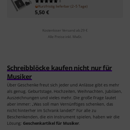
8
Kurzfristig lieferbar (2–5 Tage)
5,50
€
Kostenloser Versand ab 29 €
Alle Preise inkl. MwSt.
Schreibblöcke kaufen nicht nur für
Musiker
Über Geschenke freut sich jeder und Anlässe gibt es mehr
als genug. Geburtstage, Hochzeiten, Weihnachten, Jubiläen,
Auszeichnungen und vieles mehr. Die große Frage lautet
aber immer: „Was soll man Vernünftiges schenken, das
nicht hinterher im Schrank landet?“ Für alle zu
Beschenkenden, die ein Instrument spielen, haben wir die
Lösung:
Geschenkartikel für Musiker
.