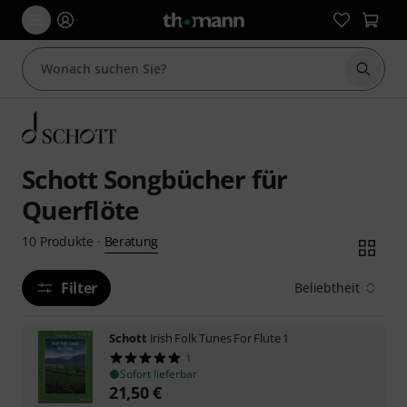
Suche 
Schott Songbücher für
Querflöte
Beratung
10
Produkte
·
Filter
Beliebtheit
Schott
Irish Folk Tunes For Flute 1
1
Sofort lieferbar
21,50
€