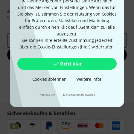
passende Angebote, personalisierte Anzeigen
Thomann Newsletter
und das Merken von Einstellungen. Wenn das für
Abonniere den Thomann Newsletter und gewinne mit
Sie okay ist, stimmen Sie der Nutzung von Cookies
etwas Glück einen von
50 Gutscheinen
über jeweils
50€
!
für Präferenzen, Statistiken und Marketing
Inspirierende Beiträge
Deals
Thomann Insights
einfach durch einen Klick auf „Geht klar“ zu (
alle
anzeigen
).
E-Mail-Adresse
Sie können Ihre erteilte Zustimmung jederzeit
*
über die Cookie-Einstellungen (
hier
) widerrufen.
Jetzt anmelden
Geht klar
Mit Klick auf „Jetzt anmelden“ stimmen Sie dem Erhalt von E-Mail-
Werbung und einer Messung des E-Mail-Nutzungsverhaltens zu. Die
Abmeldung ist jederzeit möglich. Weitere Informationen finden Sie in
Cookies ablehnen
Weitere Infos
unseren
Datenschutzhinweisen
.
* Pflichtfeld
·
Impressum
Datenschutzhinweise
Sicher einkaufen & bezahlen